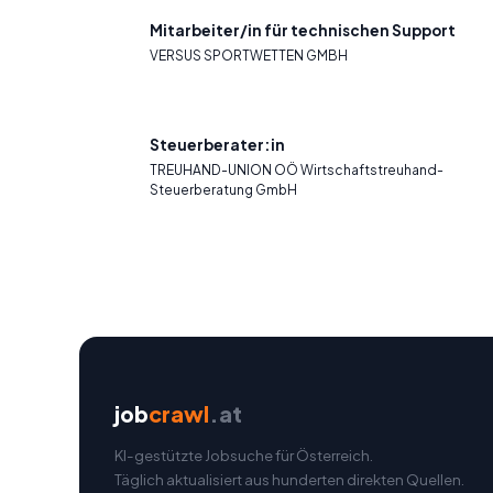
Mitarbeiter/in für technischen Support
VERSUS SPORTWETTEN GMBH
Steuerberater:in
TREUHAND-UNION OÖ Wirtschaftstreuhand-
Steuerberatung GmbH
job
crawl
.at
KI-gestützte Jobsuche für Österreich.
Täglich aktualisiert aus hunderten direkten Quellen.