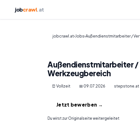
job
crawl
.at
jobcrawl.at
›
Jobs
›
Außendienstmitarbeiter / Ver
Außendienstmitarbeiter /
Werkzeugbereich
⏰ Vollzeit
📅 09.07.2026
stepstone.at
Jetzt bewerben →
Du wirst zur Originalseite weitergeleitet