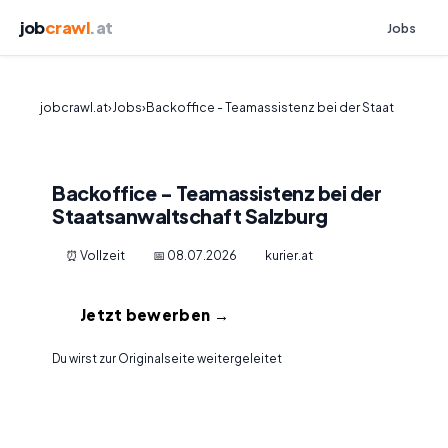
job
crawl
.at
Jobs
jobcrawl.at
›
Jobs
›
Backoffice - Teamassistenz bei der Staat
Backoffice - Teamassistenz bei der
Staatsanwaltschaft Salzburg
⏰ Vollzeit
📅 08.07.2026
kurier.at
Jetzt bewerben →
Du wirst zur Originalseite weitergeleitet