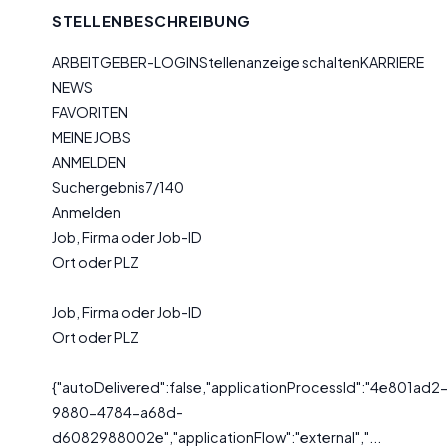
STELLENBESCHREIBUNG
ARBEITGEBER-LOGINStellenanzeige schaltenKARRIERE
NEWS
FAVORITEN
MEINE JOBS
ANMELDEN
Suchergebnis7/140
Anmelden
Job, Firma oder Job-ID
Ort oder PLZ
Job, Firma oder Job-ID
Ort oder PLZ
{"autoDelivered":false,"applicationProcessId":"4e801ad2-
9880-4784-a68d-
d6082988002e","applicationFlow":"external","...