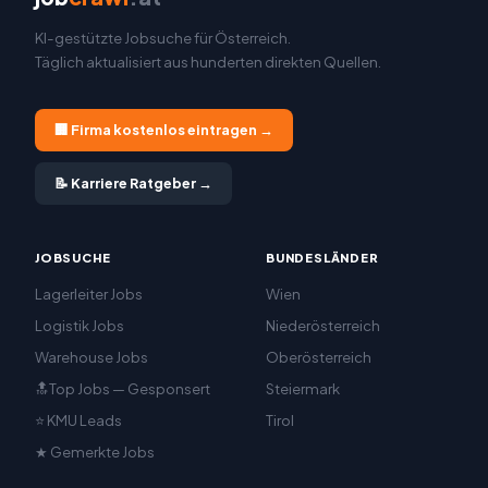
KI-gestützte Jobsuche für Österreich.
Täglich aktualisiert aus hunderten direkten Quellen.
🏢 Firma kostenlos eintragen →
📝 Karriere Ratgeber →
JOBSUCHE
BUNDESLÄNDER
Lagerleiter Jobs
Wien
Logistik Jobs
Niederösterreich
Warehouse Jobs
Oberösterreich
🔝Top Jobs — Gesponsert
Steiermark
⭐ KMU Leads
Tirol
★ Gemerkte Jobs