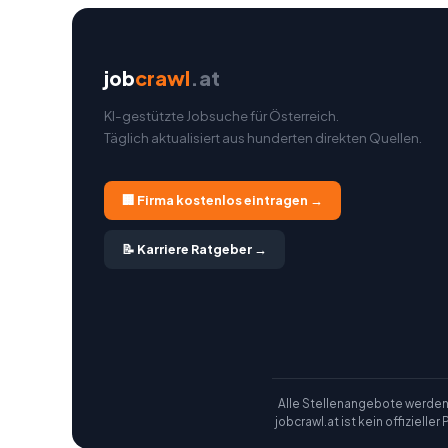
job
crawl
.at
KI-gestützte Jobsuche für Österreich.
Täglich aktualisiert aus hunderten direkten Quellen.
🏢 Firma kostenlos eintragen →
📝 Karriere Ratgeber →
Alle Stellenangebote werden vo
jobcrawl.at ist kein offiziell