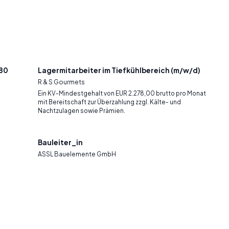
 80
Lagermitarbeiter im Tiefkühlbereich (m/w/d)
R & S Gourmets
Ein KV-Mindestgehalt von EUR 2.278,00 brutto pro Monat
mit Bereitschaft zur Überzahlung zzgl. Kälte- und
Nachtzulagen sowie Prämien.
Bauleiter_in
ASSL Bauelemente GmbH