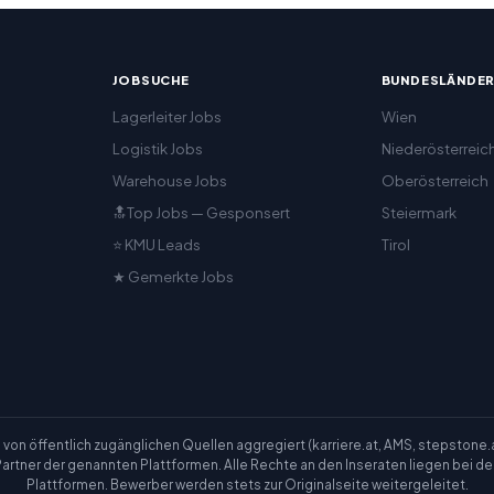
JOBSUCHE
BUNDESLÄNDE
Lagerleiter Jobs
Wien
Logistik Jobs
Niederösterreic
Warehouse Jobs
Oberösterreich
🔝Top Jobs — Gesponsert
Steiermark
⭐ KMU Leads
Tirol
★ Gemerkte Jobs
n öffentlich zugänglichen Quellen aggregiert (karriere.at, AMS, stepstone.at, 
er Partner der genannten Plattformen. Alle Rechte an den Inseraten liegen bei 
Plattformen. Bewerber werden stets zur Originalseite weitergeleitet.