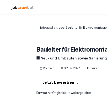
job
crawl
.at
jobcrawl.at
›
Jobs
›
Bauleiter für Elektromontag
Bauleiter für Elektromon
🏢 Neu- und Umbauten sowie Sanierung
⏰ Vollzeit
📅 09.07.2026
kurier.at
Jetzt bewerben →
Du wirst zur Originalseite weitergeleitet