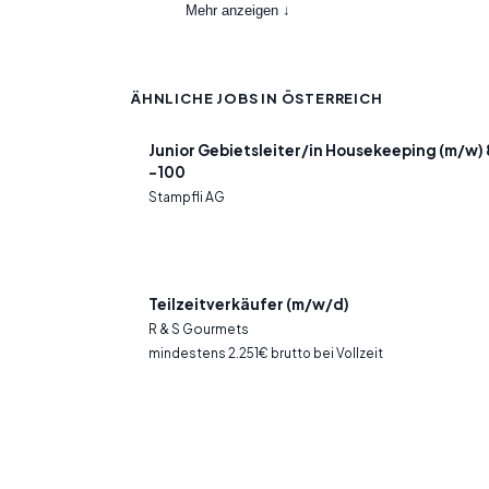
Mehr anzeigen ↓
ÄHNLICHE JOBS IN ÖSTERREICH
Junior Gebietsleiter/in Housekeeping (m/w)
-100
Stampfli AG
Teilzeitverkäufer (m/w/d)
R & S Gourmets
mindestens 2.251€ brutto bei Vollzeit