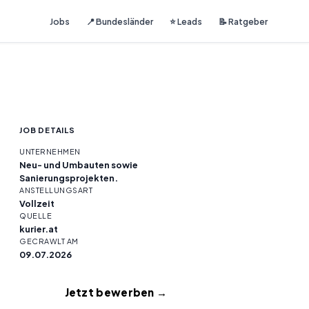
Jobs
📍 Bundesländer
⭐ Leads
📝 Ratgeber
JOB DETAILS
UNTERNEHMEN
Neu- und Umbauten sowie
Sanierungsprojekten.
ANSTELLUNGSART
Vollzeit
QUELLE
kurier.at
GECRAWLT AM
09.07.2026
Jetzt bewerben →