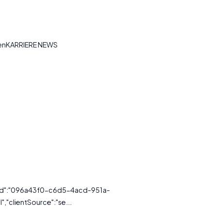
tenKARRIERE NEWS
ssId":"096a43f0-c6d5-4acd-951a-
,"clientSource":"se...