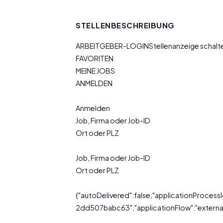
STELLENBESCHREIBUNG
ARBEITGEBER-LOGINStellenanzeige schal
FAVORITEN
MEINE JOBS
ANMELDEN
Anmelden
Job, Firma oder Job-ID
Ort oder PLZ
Job, Firma oder Job-ID
Ort oder PLZ
{"autoDelivered":false,"applicationProce
2dd507babc63","applicationFlow":"external"