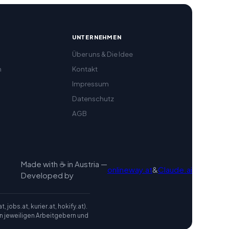
R
UNTERNEHMEN
Über uns & Die Idee
h
Kontakt
Impressum
Datenschutz
AGB
Made with ☕ in Austria —
onlineway.at
&
Claude.ai
Developed by
jobs.at, kurier.at, hokify.at).
den jeweiligen Arbeitgebern und