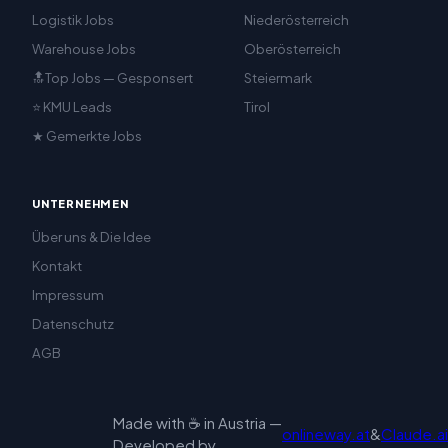
Logistik Jobs
Niederösterreich
Warehouse Jobs
Oberösterreich
🔝Top Jobs — Gesponsert
Steiermark
⭐ KMU Leads
Tirol
★ Gemerkte Jobs
UNTERNEHMEN
Über uns & Die Idee
Kontakt
Impressum
Datenschutz
AGB
Made with ☕ in Austria —
onlineway.at
&
Claude.ai
Developed by