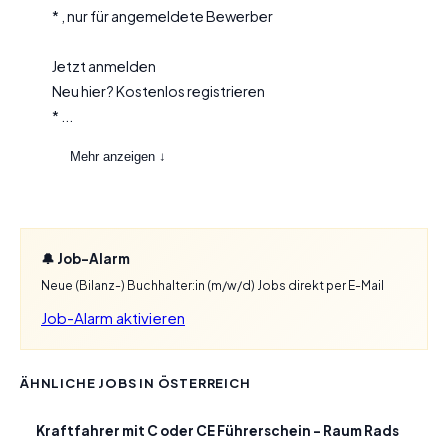
* , nur für angemeldete Bewerber
Jetzt anmelden
Neu hier? Kostenlos registrieren
* ...
Mehr anzeigen ↓
🔔 Job-Alarm
Neue (Bilanz-) Buchhalter:in (m/w/d) Jobs direkt per E-Mail
Job-Alarm aktivieren
ÄHNLICHE JOBS IN ÖSTERREICH
Kraftfahrer mit C oder CE Führerschein – Raum Rads