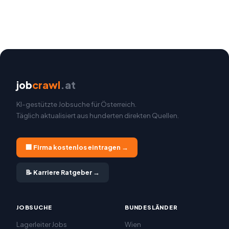
job
crawl
.at
KI-gestützte Jobsuche für Österreich.
Täglich aktualisiert aus hunderten direkten Quellen.
🏢 Firma kostenlos eintragen →
📝 Karriere Ratgeber →
JOBSUCHE
BUNDESLÄNDER
Lagerleiter Jobs
Wien