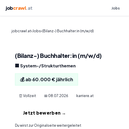
job
crawl
.at
Jobs
jobcrawl.at
›
Jobs
›
(Bilanz-) Buchhalter:in (m/w/d)
(Bilanz-) Buchhalter:in (m/w/d)
🏢 System-/Strukturthemen
💰 ab 60.000 € jährlich
⏰ Vollzeit
📅 08.07.2026
karriere.at
Jetzt bewerben →
Du wirst zur Originalseite weitergeleitet