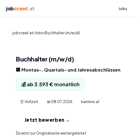
job
crawl
.at
Jobs
jobcrawl.at
›
Jobs
›
Buchhalter (m/w/d)
Buchhalter (m/w/d)
🏢 Montas-, Quartals- und Jahresabschlüssen
💰 ab 3.593 € monatlich
⏰ Vollzeit
📅 08.07.2026
karriere.at
Jetzt bewerben →
Du wirst zur Originalseite weitergeleitet