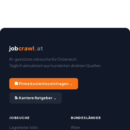
job
crawl
.at
KI-gestützte Jobsuche für Österreich.
Täglich aktualisiert aus hunderten direkten Quellen.
🏢 Firma kostenlos eintragen →
📝 Karriere Ratgeber →
JOBSUCHE
BUNDESLÄNDER
Lagerleiter Jobs
Wien