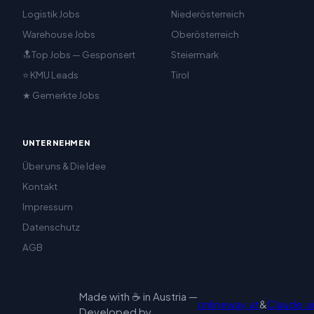
Logistik Jobs
Niederösterreich
Warehouse Jobs
Oberösterreich
🔝Top Jobs — Gesponsert
Steiermark
⭐ KMU Leads
Tirol
★ Gemerkte Jobs
UNTERNEHMEN
Über uns & Die Idee
Kontakt
Impressum
Datenschutz
AGB
Made with ☕ in Austria —
onlineway.at
&
Claude.ai
Developed by