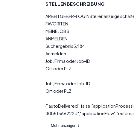
STELLENBESCHREIBUNG
ARBEITGEBER-LOGINStellenanzeige schal
FAVORITEN
MEINE JOBS
ANMELDEN
Suchergebnis5/184
Anmelden
Job, Firma oder Job-ID
Ort oder PLZ
Job, Firma oder Job-ID
Ort oder PLZ
{"autoDelivered":false,"applicationProce
40b5f566222d","applicationFlow":"external"
Mehr anzeigen ↓