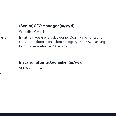
(Senior) SEO Manager (m/w/d)
Websline GmbH
hlung
Ein attraktives Gehalt, das deiner Qualifikation entspricht
(für unsere österreichischen Kollegen/-innen Auszahlung
Bruttojahresgehalt in 14 Gehältern)
Instandhaltungstechniker (m/w/d)
VFI Oils for Life
ro