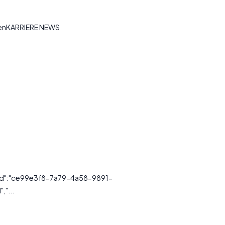
tenKARRIERE NEWS
ssId":"ce99e3f8-7a79-4a58-9891-
,"...