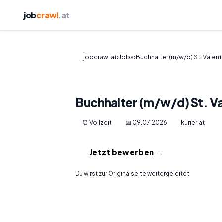
job
crawl
.at
jobcrawl.at
›
Jobs
›
Buchhalter (m/w/d) St. Valent
Buchhalter (m/w/d) St. Va
⏰ Vollzeit
📅 09.07.2026
kurier.at
Jetzt bewerben →
Du wirst zur Originalseite weitergeleitet