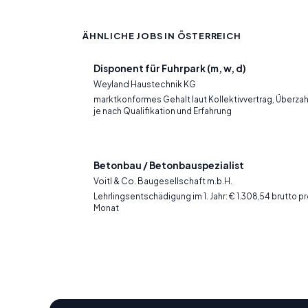
ÄHNLICHE JOBS IN ÖSTERREICH
Disponent für Fuhrpark (m, w, d)
Weyland Haustechnik KG
marktkonformes Gehalt laut Kollektivvertrag, Überza
je nach Qualifikation und Erfahrung
Betonbau / Betonbauspezialist
Voitl & Co. Baugesellschaft m.b.H.
Lehrlingsentschädigung im 1. Jahr: € 1.308,54 brutto p
Monat