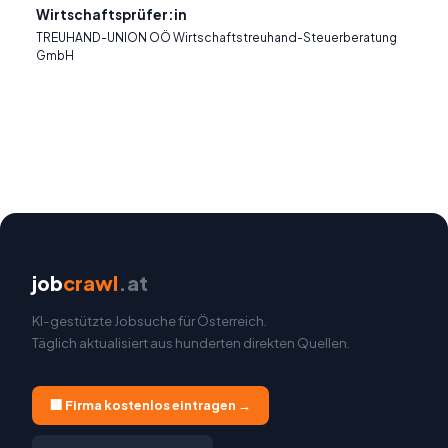
Wirtschaftsprüfer:in
TREUHAND-UNION OÖ Wirtschaftstreuhand-Steuerberatung
GmbH
job
crawl
.at
KI-gestützte Jobsuche für Österreich.
Täglich aktualisiert aus hunderten direkten Quellen.
🏢 Firma kostenlos eintragen →