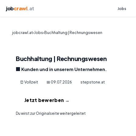
job
crawl
.at
Jobs
jobcrawl.at
›
Jobs
›
Buchhaltung | Rechnungswesen
Buchhaltung | Rechnungswesen
🏢 Kunden und in unserem Unternehmen.
⏰ Vollzeit
📅 09.07.2026
stepstone.at
Jetzt bewerben →
Du wirst zur Originalseite weitergeleitet