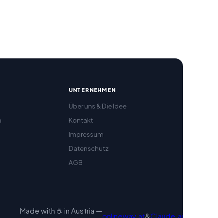
R
UNTERNEHMEN
Über uns & Die Idee
h
Kontakt
Impressum
Datenschutz
AGB
Made with ☕ in Austria —
onlineway.at
&
Claude.ai