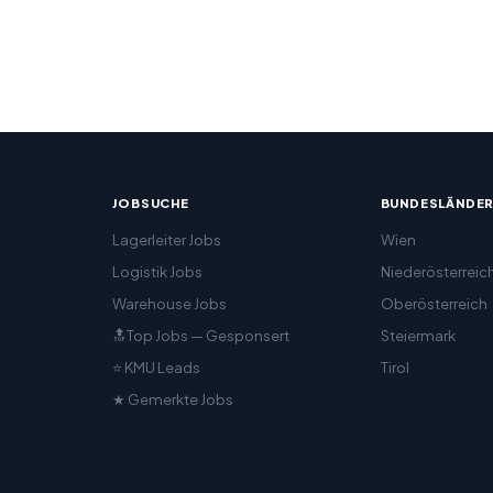
JOBSUCHE
BUNDESLÄNDE
Lagerleiter Jobs
Wien
Logistik Jobs
Niederösterreic
Warehouse Jobs
Oberösterreich
🔝Top Jobs — Gesponsert
Steiermark
⭐ KMU Leads
Tirol
★ Gemerkte Jobs