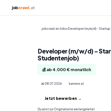
job
crawl
.at
jobcrawl.at
›
Jobs
›
Developer (m/w/d) – Startup
Developer (m/w/d) – Star
Studentenjob)
💰 ab 4.000 € monatlich
📅 08.07.2026
karriere.at
Jetzt bewerben →
Du wirst zur Originalseite weitergeleitet