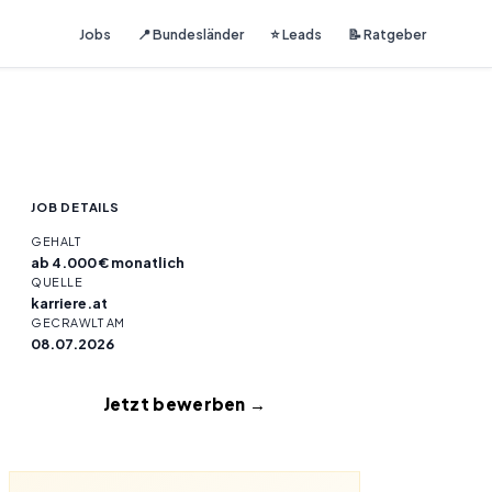
Jobs
📍 Bundesländer
⭐ Leads
📝 Ratgeber
JOB DETAILS
GEHALT
ab 4.000 € monatlich
QUELLE
karriere.at
GECRAWLT AM
08.07.2026
Jetzt bewerben →