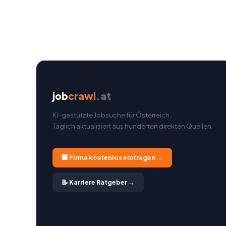
job
crawl
.at
KI-gestützte Jobsuche für Österreich.
Täglich aktualisiert aus hunderten direkten Quellen.
🏢 Firma kostenlos eintragen →
📝 Karriere Ratgeber →