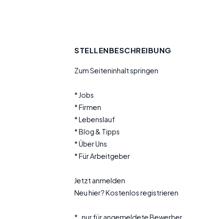
STELLENBESCHREIBUNG
Zum Seiteninhalt springen
* Jobs
* Firmen
* Lebenslauf
* Blog & Tipps
* Über Uns
* Für Arbeitgeber
Jetzt anmelden
Neu hier? Kostenlos registrieren
* , nur für angemeldete Bewerber