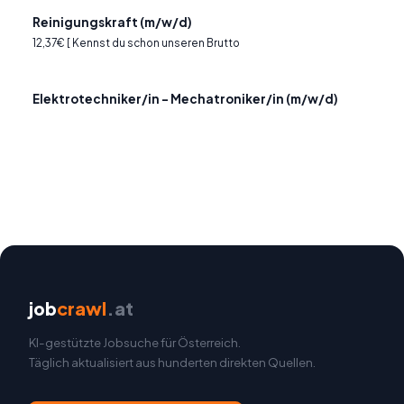
Reinigungskraft (m/w/d)
12,37€ [ Kennst du schon unseren Brutto
Elektrotechniker/in - Mechatroniker/in (m/w/d)
job
crawl
.at
KI-gestützte Jobsuche für Österreich.
Täglich aktualisiert aus hunderten direkten Quellen.