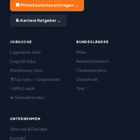
🏢 Firma kostenlos eintragen →
📝 Karriere Ratgeber →
JOBSUCHE
BUNDESLÄNDER
Lagerleiter Jobs
Wien
Logistik Jobs
Niederösterreich
Warehouse Jobs
Oberösterreich
🔝Top Jobs — Gesponsert
Steiermark
⭐ KMU Leads
Tirol
★ Gemerkte Jobs
UNTERNEHMEN
Über uns & Die Idee
Kontakt