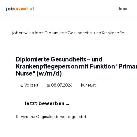
job
crawl
.at
Jobs
jobcrawl.at
›
Jobs
›
Diplomierte Gesundheits- und Krankenpfle
Diplomierte Gesundheits- und
Krankenpflegeperson mit Funktion "Prima
Nurse" (w/m/d)
⏰ Vollzeit
📅 08.07.2026
kurier.at
Jetzt bewerben →
Du wirst zur Originalseite weitergeleitet