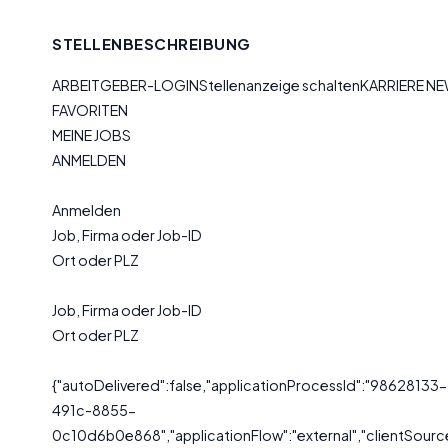
STELLENBESCHREIBUNG
ARBEITGEBER-LOGINStellenanzeige schaltenKARRIERE N
FAVORITEN
MEINE JOBS
ANMELDEN
Anmelden
Job, Firma oder Job-ID
Ort oder PLZ
Job, Firma oder Job-ID
Ort oder PLZ
{"autoDelivered":false,"applicationProcessId":"9862813
491c-8855-
0c10d6b0e868","applicationFlow":"external","clientSource"