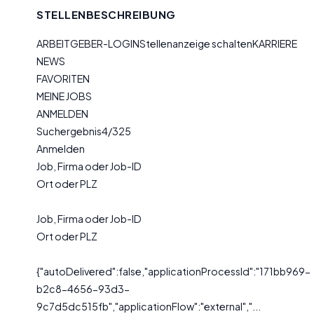
STELLENBESCHREIBUNG
ARBEITGEBER-LOGINStellenanzeige schaltenKARRIERE
NEWS
FAVORITEN
MEINE JOBS
ANMELDEN
Suchergebnis4/325
Anmelden
Job, Firma oder Job-ID
Ort oder PLZ
Job, Firma oder Job-ID
Ort oder PLZ
{"autoDelivered":false,"applicationProcessId":"171bb969-
b2c8-4656-93d3-
9c7d5dc515fb","applicationFlow":"external","...