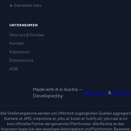
★ Gemerkte Jobs
UNTERNEHMEN
Über uns & Die Idee
Kontakt
Impressum
Datenschutz
AGB
Made with ☕ in Austria —
onlineway.at
&
Claude.ai
Developed by
Alle Stellenangebote werden von öffentlich zugänglichen Quellen aggregiert
(karriere.at, AMS, stepstone.at, jobs.at, kurier.at, hokify.at). jobcrawl.at ist
kein offizieller Partner der genannten Plattformen. Alle Rechte an den
Inseraten liegen bei den jeweiligen Arbeitgebern und Plattformen. Bewerber