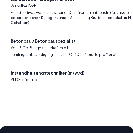
Websline GmbH
Ein attraktives Gehalt, das deiner Qualifikation entspricht (für unsere
österreichischen Kollegen/-innen Auszahlung Bruttojahresgehalt in 14
Gehältern)
Betonbau / Betonbauspezialist
Voitl & Co. Baugesellschaft m.b.H.
Lehrlingsentschädigung im 1. Jahr: € 1.308,54 brutto pro Monat
Instandhaltungstechniker (m/w/d)
VFI Oils for Life