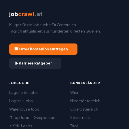
job
crawl
.at
KI-gestützte Jobsuche für Österreich.
Täglich aktualisiert aus hunderten direkten Quellen.
🏢 Firma kostenlos eintragen →
📝 Karriere Ratgeber →
JOBSUCHE
BUNDESLÄNDER
Lagerleiter Jobs
Wien
Logistik Jobs
Niederösterreich
Warehouse Jobs
Oberösterreich
🔝Top Jobs — Gesponsert
Steiermark
⭐ KMU Leads
Tirol