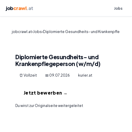
job
crawl
.at
Jobs
jobcrawl.at
›
Jobs
›
Diplomierte Gesundheits- und Krankenpfle
Diplomierte Gesundheits- und
Krankenpflegeperson (w/m/d)
⏰ Vollzeit
📅 09.07.2026
kurier.at
Jetzt bewerben →
Du wirst zur Originalseite weitergeleitet