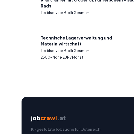
Rads
Textilservice Brolli GesmbH
Technische Lagerverwaltung und
Materialwirtschaft
Textilservice Brolli GesmbH
2500–None EUR / Monat
job
crawl
.at
KI-gestützte Jobsuche für Österreich.