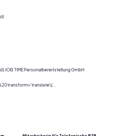
d)
/d) JOB TIME Personalbereitstellung GmbH
ransform='translate\(...
um
Mitarbeiterin für Telefonische B2B-