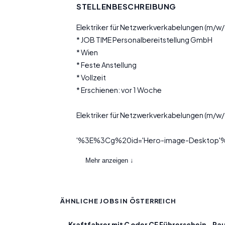
STELLENBESCHREIBUNG
Elektriker für Netzwerkverkabelungen (m/w/
* JOB TIME Personalbereitstellung GmbH
* Wien
* Feste Anstellung
* Vollzeit
* Erschienen: vor 1 Woche
Elektriker für Netzwerkverkabelungen (m/w
'%3E%3Cg%20id='Hero-image-Desktop'%20t
Mehr anzeigen ↓
ÄHNLICHE JOBS IN ÖSTERREICH
Kraftfahrer mit C oder CE Führerschein – Ra