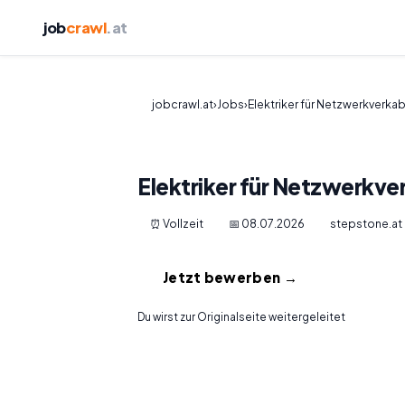
job
crawl
.at
jobcrawl.at
›
Jobs
›
Elektriker für Netzwerkverka
Elektriker für Netzwerkv
⏰ Vollzeit
📅 08.07.2026
stepstone.at
Jetzt bewerben →
Du wirst zur Originalseite weitergeleitet