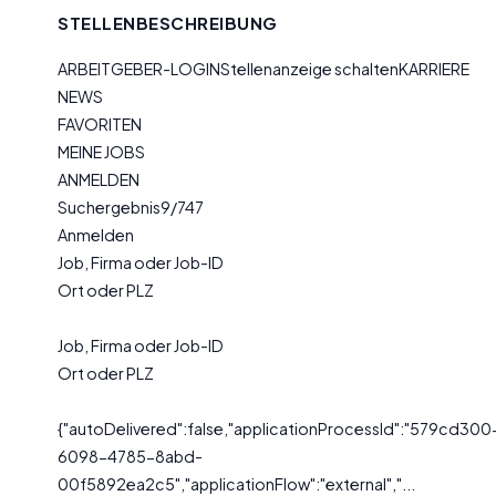
STELLENBESCHREIBUNG
ARBEITGEBER-LOGINStellenanzeige schaltenKARRIERE
NEWS
FAVORITEN
MEINE JOBS
ANMELDEN
Suchergebnis9/747
Anmelden
Job, Firma oder Job-ID
Ort oder PLZ
Job, Firma oder Job-ID
Ort oder PLZ
{"autoDelivered":false,"applicationProcessId":"579cd300
6098-4785-8abd-
00f5892ea2c5","applicationFlow":"external","...