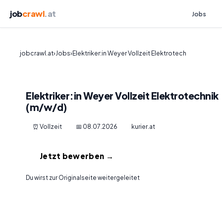
job
crawl
.at
Jobs
jobcrawl.at
›
Jobs
›
Elektriker:in Weyer Vollzeit Elektrotech
Elektriker:in Weyer Vollzeit Elektrotechnik
(m/w/d)
⏰ Vollzeit
📅 08.07.2026
kurier.at
Jetzt bewerben →
Du wirst zur Originalseite weitergeleitet