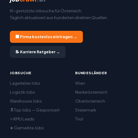
KI-gestützte Jobsuche für Österreich.
Täglich aktualisiert aus hunderten direkten Quellen.
🏢 Firma kostenlos eintragen →
📝 Karriere Ratgeber →
JOBSUCHE
BUNDESLÄNDER
Lagerleiter Jobs
Wien
Logistik Jobs
Niederösterreich
Warehouse Jobs
Oberösterreich
🔝Top Jobs — Gesponsert
Steiermark
⭐ KMU Leads
Tirol
★ Gemerkte Jobs