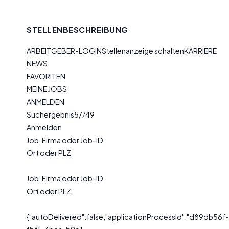
STELLENBESCHREIBUNG
ARBEITGEBER-LOGINStellenanzeige schaltenKARRIERE
NEWS
FAVORITEN
MEINE JOBS
ANMELDEN
Suchergebnis5/749
Anmelden
Job, Firma oder Job-ID
Ort oder PLZ
Job, Firma oder Job-ID
Ort oder PLZ
{"autoDelivered":false,"applicationProcessId":"d89db56f-