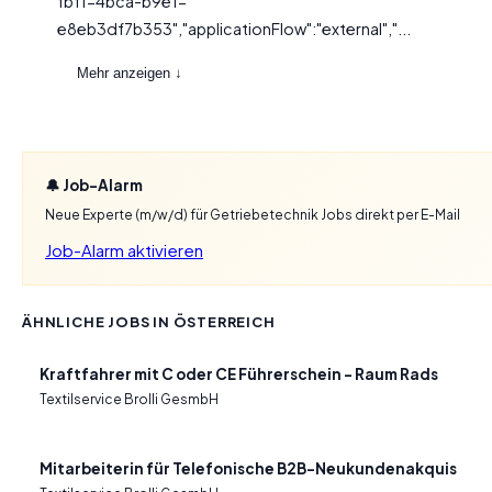
fbf1-4bca-b9e1-
e8eb3df7b353","applicationFlow":"external","...
Mehr anzeigen ↓
🔔 Job-Alarm
Neue Experte (m/w/d) für Getriebetechnik Jobs direkt per E-Mail
Job-Alarm aktivieren
ÄHNLICHE JOBS IN ÖSTERREICH
Kraftfahrer mit C oder CE Führerschein – Raum Rads
Textilservice Brolli GesmbH
Mitarbeiterin für Telefonische B2B-Neukundenakquis