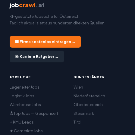
job
crawl
.at
KI-gestützte Jobsuche für Österreich.
Täglich aktualisiert aus hunderten direkten Quellen.
🏢 Firma kostenlos eintragen →
📝 Karriere Ratgeber →
JOBSUCHE
BUNDESLÄNDER
Lagerleiter Jobs
Wien
Logistik Jobs
Niederösterreich
Warehouse Jobs
Oberösterreich
🔝Top Jobs — Gesponsert
Steiermark
⭐ KMU Leads
Tirol
★ Gemerkte Jobs