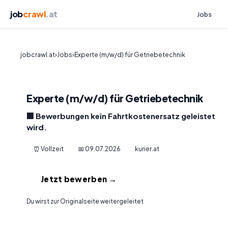
job
crawl
.at
Jobs
jobcrawl.at
›
Jobs
›
Experte (m/w/d) für Getriebetechnik
Experte (m/w/d) für Getriebetechnik
🏢 Bewerbungen kein Fahrtkostenersatz geleistet
wird.
⏰ Vollzeit
📅 09.07.2026
kurier.at
Jetzt bewerben →
Du wirst zur Originalseite weitergeleitet