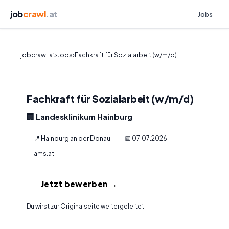
job
crawl
.at
Jobs
jobcrawl.at
›
Jobs
›
Fachkraft für Sozialarbeit (w/m/d)
Fachkraft für Sozialarbeit (w/m/d)
🏢 Landesklinikum Hainburg
📍 Hainburg an der Donau
📅 07.07.2026
ams.at
Jetzt bewerben →
Du wirst zur Originalseite weitergeleitet