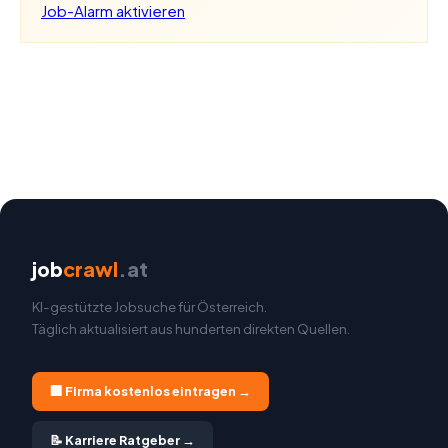
Job-Alarm aktivieren
job
crawl
.at
KI-gestützte Jobsuche für Österreich.
Täglich aktualisiert aus hunderten direkten Quellen.
🏢 Firma kostenlos eintragen →
📝 Karriere Ratgeber →