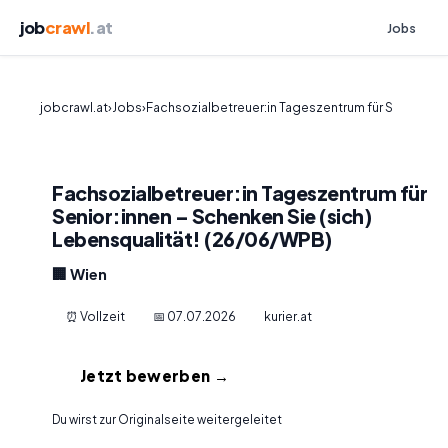
job
crawl
.at
Jobs
jobcrawl.at
›
Jobs
›
Fachsozialbetreuer:in Tageszentrum für S
Fachsozialbetreuer:in Tageszentrum für
Senior:innen – Schenken Sie (sich)
Lebensqualität! (26/06/WPB)
🏢 Wien
⏰ Vollzeit
📅 07.07.2026
kurier.at
Jetzt bewerben →
Du wirst zur Originalseite weitergeleitet