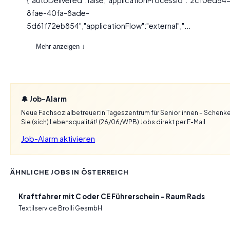
{"autoDelivered":false,"applicationProcessId":"2c10ed54
8fae-40fa-8ade-
5d61f72eb854","applicationFlow":"external","...
Mehr anzeigen ↓
🔔 Job-Alarm
Neue Fachsozialbetreuer:in Tageszentrum für Senior:innen – Schenk
Sie (sich) Lebensqualität! (26/06/WPB) Jobs direkt per E-Mail
Job-Alarm aktivieren
ÄHNLICHE JOBS IN ÖSTERREICH
Kraftfahrer mit C oder CE Führerschein – Raum Rads
Textilservice Brolli GesmbH