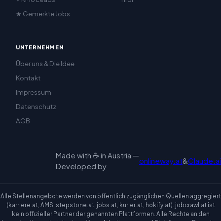
★ Gemerkte Jobs
UNTERNEHMEN
Über uns & Die Idee
Kontakt
Impressum
Datenschutz
AGB
Made with ☕ in Austria —
onlineway.at
&
Claude.ai
Developed by
Alle Stellenangebote werden von öffentlich zugänglichen Quellen aggregiert
(karriere.at, AMS, stepstone.at, jobs.at, kurier.at, hokify.at). jobcrawl.at ist
kein offizieller Partner der genannten Plattformen. Alle Rechte an den