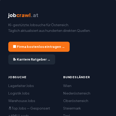
job
crawl
.at
KI-gestützte Jobsuche für Österreich.
Täglich aktualisiert aus hunderten direkten Quellen.
🏢 Firma kostenlos eintragen →
📝 Karriere Ratgeber →
JOBSUCHE
BUNDESLÄNDER
Lagerleiter Jobs
Wien
Logistik Jobs
Niederösterreich
Warehouse Jobs
Oberösterreich
🔝Top Jobs — Gesponsert
Steiermark
⭐ KMU Leads
Tirol