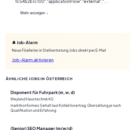
fc54b2b1c100","applicationFlow":"external","...
Mehr anzeigen ↓
🔔 Job-Alarm
Neue Filialleiter:in Stellvertretung Jobs direkt per E-Mail
Job-Alarm aktivieren
ÄHNLICHE JOBS IN ÖSTERREICH
Disponent für Fuhrpark (m, w, d)
Weyland Haustechnik KG
marktkonformes Gehalt laut Kollektivvertrag, Überzahlung je nach
Qualifikation und Erfahrung
(Senior) SEO Manager (m/w/d)