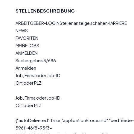
STELLENBESCHREIBUNG
ARBEITGEBER-LOGINStellenanzeige schaltenKARRIERE
NEWS
FAVORITEN
MEINE JOBS
ANMELDEN
Suchergebnis8/686
Anmelden
Job, Firma oder Job-ID
Ort oder PLZ
Job, Firma oder Job-ID
Ort oder PLZ
{"autoDelivered":false,"applicationProcessId":"bedf6ede-
596f-46f8-95f3-