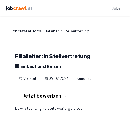
job
crawl
.at
Jobs
jobcrawl.at
›
Jobs
›
Filialleiter:in Stellvertretung
Filialleiter:in Stellvertretung
🏢 Einkauf und Reisen
⏰ Vollzeit
📅 09.07.2026
kurier.at
Jetzt bewerben →
Du wirst zur Originalseite weitergeleitet