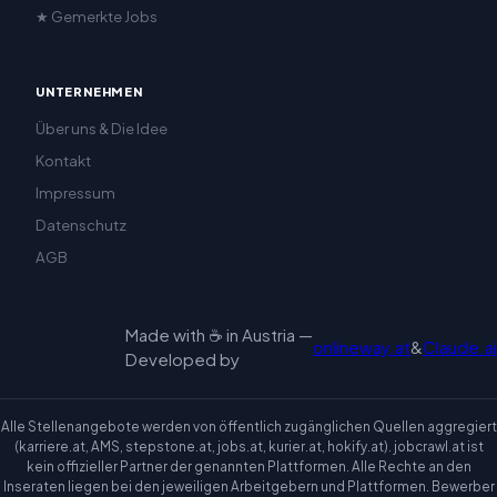
★ Gemerkte Jobs
UNTERNEHMEN
Über uns & Die Idee
Kontakt
Impressum
Datenschutz
AGB
Made with ☕ in Austria —
onlineway.at
&
Claude.ai
Developed by
Alle Stellenangebote werden von öffentlich zugänglichen Quellen aggregiert
(karriere.at, AMS, stepstone.at, jobs.at, kurier.at, hokify.at). jobcrawl.at ist
kein offizieller Partner der genannten Plattformen. Alle Rechte an den
Inseraten liegen bei den jeweiligen Arbeitgebern und Plattformen. Bewerber