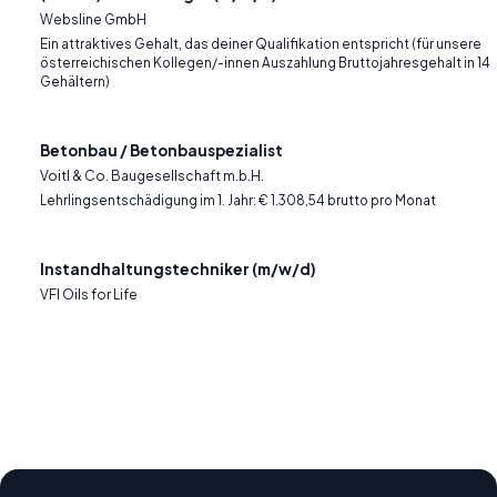
Websline GmbH
Ein attraktives Gehalt, das deiner Qualifikation entspricht (für unsere
österreichischen Kollegen/-innen Auszahlung Bruttojahresgehalt in 14
Gehältern)
Betonbau / Betonbauspezialist
Voitl & Co. Baugesellschaft m.b.H.
Lehrlingsentschädigung im 1. Jahr: € 1.308,54 brutto pro Monat
Instandhaltungstechniker (m/w/d)
VFI Oils for Life