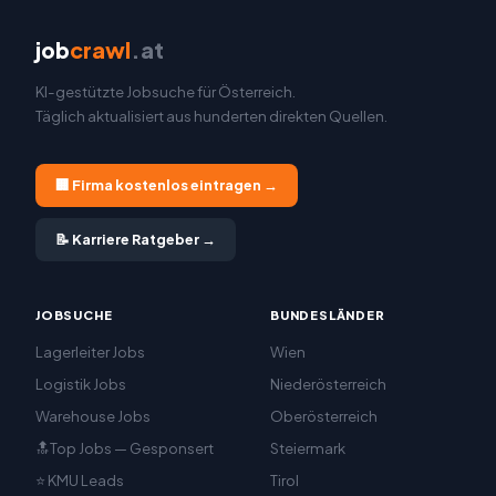
job
crawl
.at
KI-gestützte Jobsuche für Österreich.
Täglich aktualisiert aus hunderten direkten Quellen.
🏢 Firma kostenlos eintragen →
📝 Karriere Ratgeber →
JOBSUCHE
BUNDESLÄNDER
Lagerleiter Jobs
Wien
Logistik Jobs
Niederösterreich
Warehouse Jobs
Oberösterreich
🔝Top Jobs — Gesponsert
Steiermark
⭐ KMU Leads
Tirol