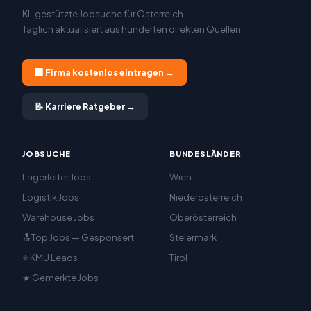
KI-gestützte Jobsuche für Österreich.
Täglich aktualisiert aus hunderten direkten Quellen.
🏢 Firma kostenlos eintragen →
📝 Karriere Ratgeber →
JOBSUCHE
BUNDESLÄNDER
Lagerleiter Jobs
Wien
Logistik Jobs
Niederösterreich
Warehouse Jobs
Oberösterreich
🔝Top Jobs — Gesponsert
Steiermark
⭐ KMU Leads
Tirol
★ Gemerkte Jobs