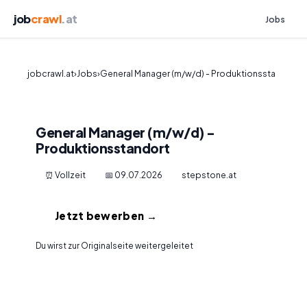
job
crawl
.at
Jobs
jobcrawl.at
›
Jobs
›
General Manager (m/w/d) - Produktionssta
General Manager (m/w/d) -
Produktionsstandort
⏰ Vollzeit
📅 09.07.2026
stepstone.at
Jetzt bewerben →
Du wirst zur Originalseite weitergeleitet