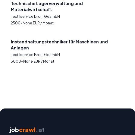
Technische Lagerverwaltung und
Materialwirtschaft
Textilservice Brolli GesmbH
2500–None EUR / Monat
Instandhaltungstechniker für Maschinen und
Anlagen
Textilservice Brolli GesmbH
3000–None EUR / Monat
job
crawl
.at