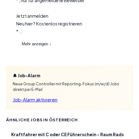
* , nur für angemeldete Bewerber
Jetzt anmelden
Neu hier? Kostenlos registrieren
* ...
Mehr anzeigen ↓
🔔 Job-Alarm
Neue Group Controller mit Reporting-Fokus (m/w/d) Jobs
direkt per E-Mail
Job-Alarm aktivieren
ÄHNLICHE JOBS IN ÖSTERREICH
Kraftfahrer mit C oder CE Führerschein – Raum Rads