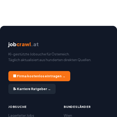
job
crawl
.at
KI-gestützte Jobsuche für Österreich.
Täglich aktualisiert aus hunderten direkten Quellen.
🏢 Firma kostenlos eintragen →
📝 Karriere Ratgeber →
JOBSUCHE
BUNDESLÄNDER
Lagerleiter Jobs
Wien