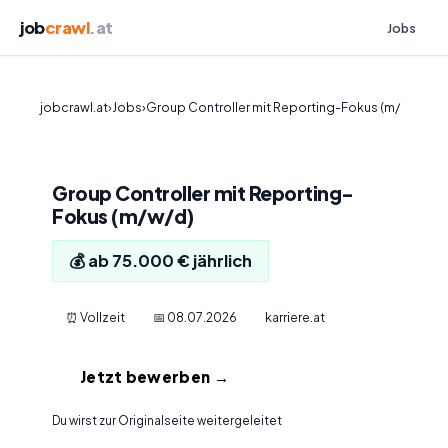
job
crawl
.at
Jobs
jobcrawl.at
›
Jobs
›
Group Controller mit Reporting-Fokus (m/
Group Controller mit Reporting-
Fokus (m/w/d)
💰 ab 75.000 € jährlich
⏰ Vollzeit
📅 08.07.2026
karriere.at
Jetzt bewerben →
Du wirst zur Originalseite weitergeleitet