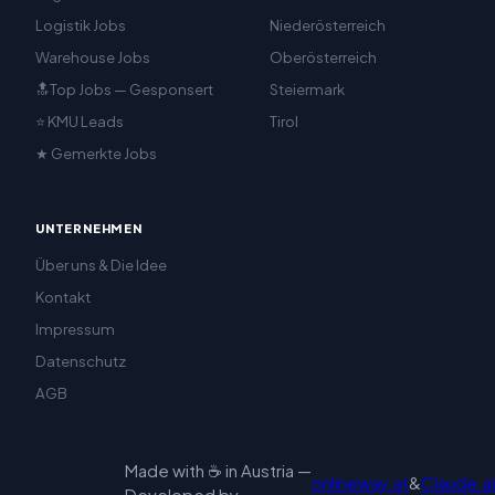
Logistik Jobs
Niederösterreich
Warehouse Jobs
Oberösterreich
🔝Top Jobs — Gesponsert
Steiermark
⭐ KMU Leads
Tirol
★ Gemerkte Jobs
UNTERNEHMEN
Über uns & Die Idee
Kontakt
Impressum
Datenschutz
AGB
Made with ☕ in Austria —
onlineway.at
&
Claude.ai
Developed by