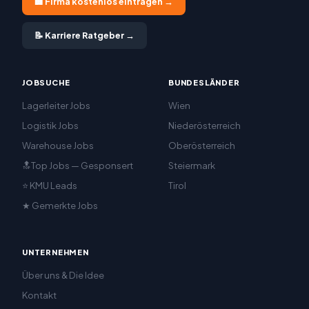
🏢 Firma kostenlos eintragen →
📝 Karriere Ratgeber →
JOBSUCHE
BUNDESLÄNDER
Lagerleiter Jobs
Wien
Logistik Jobs
Niederösterreich
Warehouse Jobs
Oberösterreich
🔝Top Jobs — Gesponsert
Steiermark
⭐ KMU Leads
Tirol
★ Gemerkte Jobs
UNTERNEHMEN
Über uns & Die Idee
Kontakt