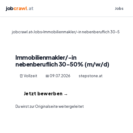
job
crawl
.at
Jobs
jobcrawl.at
›
Jobs
›
Immobilienmakler/-in nebenberuflich 30-5
Immobilienmakler/-in
nebenberuflich 30-50% (m/w/d)
⏰ Vollzeit
📅 09.07.2026
stepstone.at
Jetzt bewerben →
Du wirst zur Originalseite weitergeleitet