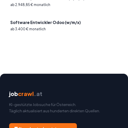
ab 2.948,85 € monatlich
Software Entwickler Odoo (w/m/x)
ab 3.400 € monatlich
job
crawl
.at
KI-gestützte Jobsuche für Österreich.
Täglich aktualisiert aus hunderten direkten Quellen.