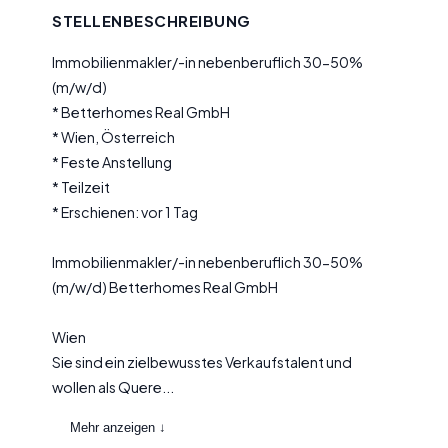
STELLENBESCHREIBUNG
Immobilienmakler/-in nebenberuflich 30-50%
(m/w/d)
* Betterhomes Real GmbH
* Wien, Österreich
* Feste Anstellung
* Teilzeit
* Erschienen: vor 1 Tag
Immobilienmakler/-in nebenberuflich 30-50%
(m/w/d) Betterhomes Real GmbH
Wien
Sie sind ein zielbewusstes Verkaufstalent und
wollen als Quere...
Mehr anzeigen ↓