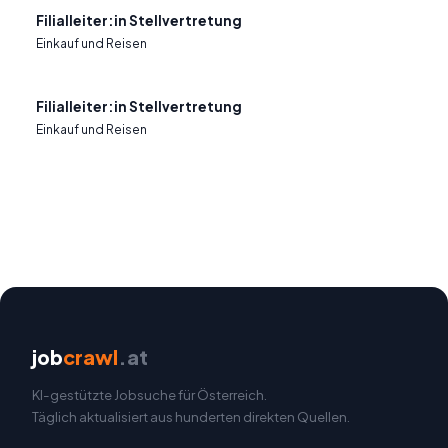
Filialleiter:in Stellvertretung
Einkauf und Reisen
Filialleiter:in Stellvertretung
Einkauf und Reisen
job
crawl
.at
KI-gestützte Jobsuche für Österreich.
Täglich aktualisiert aus hunderten direkten Quellen.