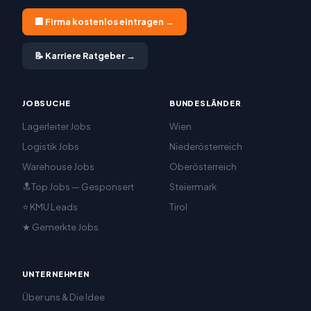
🏢 Firma kostenlos eintragen →
📝 Karriere Ratgeber →
JOBSUCHE
BUNDESLÄNDER
Lagerleiter Jobs
Wien
Logistik Jobs
Niederösterreich
Warehouse Jobs
Oberösterreich
🔝Top Jobs — Gesponsert
Steiermark
⭐ KMU Leads
Tirol
★ Gemerkte Jobs
UNTERNEHMEN
Über uns & Die Idee