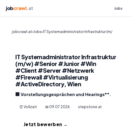
job
crawl
.at
Jobs
jobcrawl.at
›
Jobs
›
IT Systemadministrator Infrastruktur (m/
IT Systemadministrator Infrastruktur
(m/w) #Senior #Junior #Win
#Client #Server #Netzwerk
#Firewall #Virtualisierung
#ActiveDirectory, Wien
🏢 Vorstellungsgesprächen und Hearings**.
⏰ Vollzeit
📅 09.07.2026
stepstone.at
Jetzt bewerben →