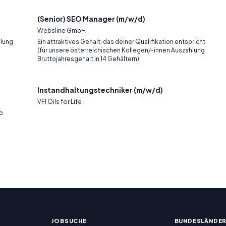
(Senior) SEO Manager (m/w/d)
Websline GmbH
hlung
Ein attraktives Gehalt, das deiner Qualifikation entspricht
(für unsere österreichischen Kollegen/-innen Auszahlung
Bruttojahresgehalt in 14 Gehältern)
Instandhaltungstechniker (m/w/d)
VFI Oils for Life
ro
JOBSUCHE
BUNDESLÄNDE