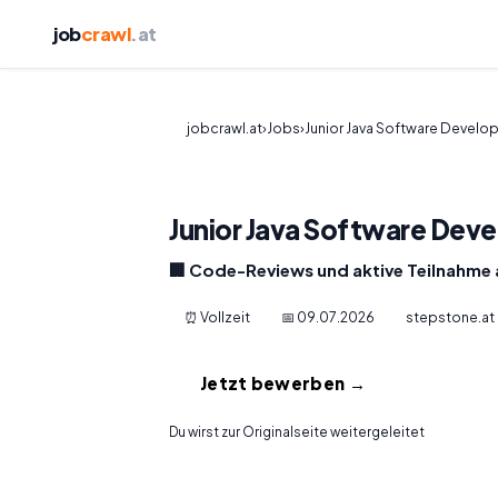
job
crawl
.at
jobcrawl.at
›
Jobs
›
Junior Java Software Develo
Junior Java Software Dev
🏢 Code-Reviews und aktive Teilnahme 
⏰ Vollzeit
📅 09.07.2026
stepstone.at
Jetzt bewerben →
Du wirst zur Originalseite weitergeleitet