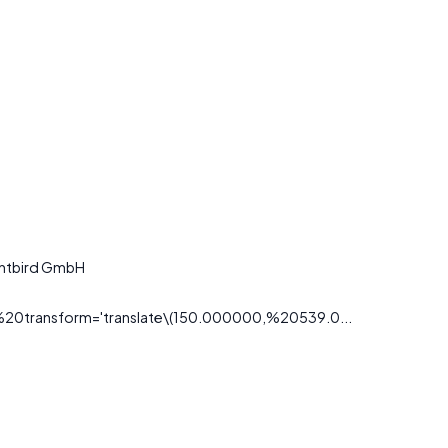
lentbird GmbH
transform='translate\(150.000000,%20539.0...