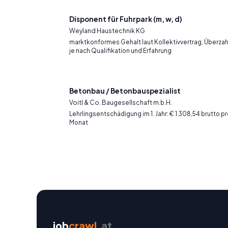
Disponent für Fuhrpark (m, w, d)
Weyland Haustechnik KG
marktkonformes Gehalt laut Kollektivvertrag, Überza
je nach Qualifikation und Erfahrung
Betonbau / Betonbauspezialist
Voitl & Co. Baugesellschaft m.b.H.
Lehrlingsentschädigung im 1. Jahr: € 1.308,54 brutto p
Monat
job
crawl
.at