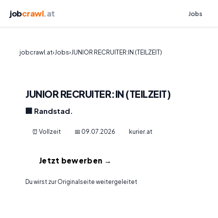
job
crawl
.at
Jobs
jobcrawl.at
›
Jobs
›
JUNIOR RECRUITER:IN (TEILZEIT)
JUNIOR RECRUITER:IN (TEILZEIT)
🏢 Randstad.
⏰ Vollzeit
📅 09.07.2026
kurier.at
Jetzt bewerben →
Du wirst zur Originalseite weitergeleitet