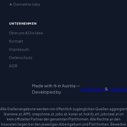
★ Gemerkte Jobs
UNTERNEHMEN
Über uns & Die Idee
Kontakt
Impressum
Datenschutz
AGB
Made with ☕ in Austria —
onlineway.at
&
Claude.ai
Developed by
Alle Stellenangebote werden von öffentlich zugänglichen Quellen aggregiert
(karriere.at, AMS, stepstone.at, jobs.at, kurier.at, hokify.at). jobcrawl.at ist
kein offizieller Partner der genannten Plattformen. Alle Rechte an den
Inseraten liegen bei den jeweiligen Arbeitgebern und Plattformen. Bewerber