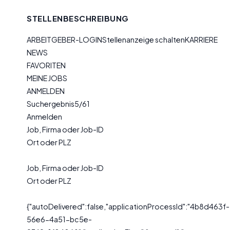
STELLENBESCHREIBUNG
ARBEITGEBER-LOGINStellenanzeige schaltenKARRIERE
NEWS
FAVORITEN
MEINE JOBS
ANMELDEN
Suchergebnis5/61
Anmelden
Job, Firma oder Job-ID
Ort oder PLZ
Job, Firma oder Job-ID
Ort oder PLZ
{"autoDelivered":false,"applicationProcessId":"4b8d463f-
56e6-4a51-bc5e-