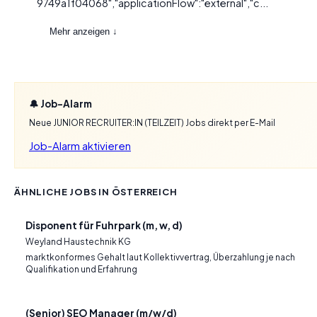
9749a1f04068","applicationFlow":"external","c...
Mehr anzeigen ↓
🔔 Job-Alarm
Neue JUNIOR RECRUITER:IN (TEILZEIT) Jobs direkt per E-Mail
Job-Alarm aktivieren
ÄHNLICHE JOBS IN ÖSTERREICH
Disponent für Fuhrpark (m, w, d)
Weyland Haustechnik KG
marktkonformes Gehalt laut Kollektivvertrag, Überzahlung je nach
Qualifikation und Erfahrung
(Senior) SEO Manager (m/w/d)