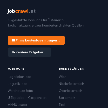
job
crawl
.at
KI-gestützte Jobsuche für Österreich.
Täglich aktualisiert aus hunderten direkten Quellen.
🏢 Firma kostenlos eintragen →
📝 Karriere Ratgeber →
JOBSUCHE
BUNDESLÄNDER
Lagerleiter Jobs
Wien
Logistik Jobs
Niederösterreich
Warehouse Jobs
Oberösterreich
🔝Top Jobs — Gesponsert
Steiermark
⭐ KMU Leads
Tirol