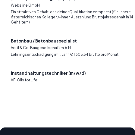
Websline GmbH
Ein attraktives Gehalt, das deiner Qualifikation entspricht (für unsere
österreichischen Kollegen/-innen Auszahlung Bruttojahresgehalt in 14
Gehältern)
Betonbau / Betonbauspezialist
Voitl & Co. Baugesellschaft m.b.H.
Lehrlingsentschädigung im 1. Jahr: € 1.308,54 brutto pro Monat
Instandhaltungstechniker (m/w/d)
VFI Oils for Life