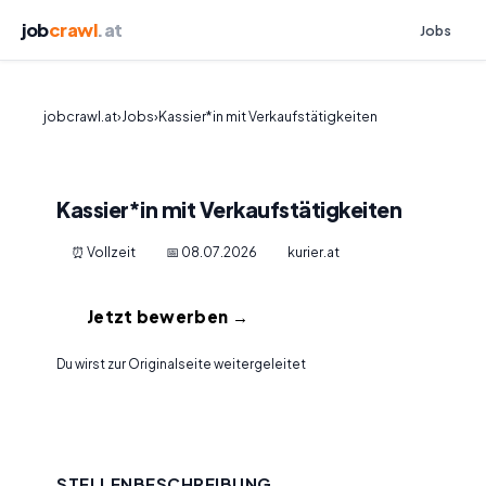
job
crawl
.at
Jobs
jobcrawl.at
›
Jobs
›
Kassier*in mit Verkaufstätigkeiten
Kassier*in mit Verkaufstätigkeiten
⏰ Vollzeit
📅 08.07.2026
kurier.at
Jetzt bewerben →
Du wirst zur Originalseite weitergeleitet
STELLENBESCHREIBUNG