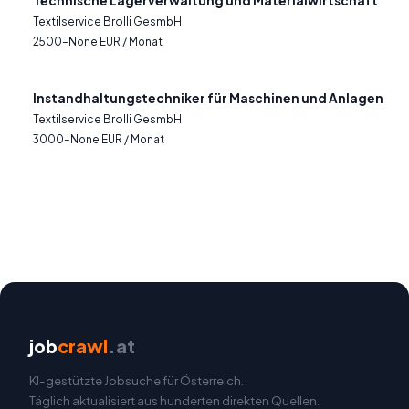
Technische Lagerverwaltung und Materialwirtschaft
Textilservice Brolli GesmbH
2500–None EUR / Monat
Instandhaltungstechniker für Maschinen und Anlagen
Textilservice Brolli GesmbH
3000–None EUR / Monat
job
crawl
.at
KI-gestützte Jobsuche für Österreich.
Täglich aktualisiert aus hunderten direkten Quellen.