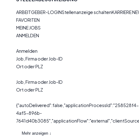
ARBEITGEBER-LOGINStellenanzeige schaltenKARRIERE N
FAVORITEN
MEINE JOBS
ANMELDEN
Anmelden
Job, Firma oder Job-ID
Ort oder PLZ
Job, Firma oder Job-ID
Ort oder PLZ
{"autoDelivered":false,"applicationProcessId":"258528f4
4af5-896b-
7641d40b3085","applicationFlow":"external","clientSource"
Mehr anzeigen ↓