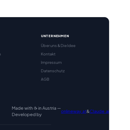
R
UNTERNEHMEN
Über uns & Die Idee
h
Kontakt
Impressum
Datenschutz
AGB
Made with ☕ in Austria —
onlineway.at
&
Claude.ai
Developed by