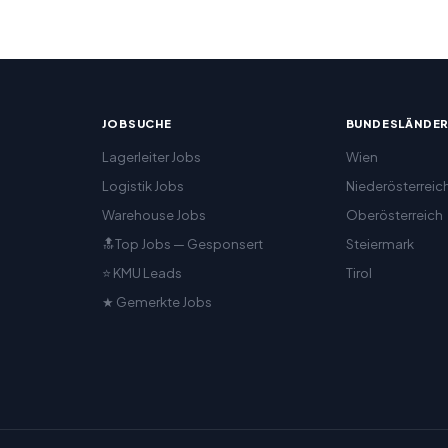
JOBSUCHE
BUNDESLÄNDE
Lagerleiter Jobs
Wien
Logistik Jobs
Niederösterreic
Warehouse Jobs
Oberösterreich
🔝Top Jobs — Gesponsert
Steiermark
⭐ KMU Leads
Tirol
★ Gemerkte Jobs