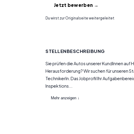
Jetzt bewerben →
Du wirst zur Originalseite weitergeleitet
STELLENBESCHREIBUNG
Sie prüfen die Autos unserer KundInnen auf He
Herausforderung? Wir suchen für unseren S
TechnikerIn. Das Jobprofil Ihr Aufgabenbere
Inspektions...
Mehr anzeigen ↓