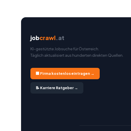
job
crawl
.at
KI-gestützte Jobsuche für Österreich.
Täglich aktualisiert aus hunderten direkten Quellen.
🏢 Firma kostenlos eintragen →
📝 Karriere Ratgeber →