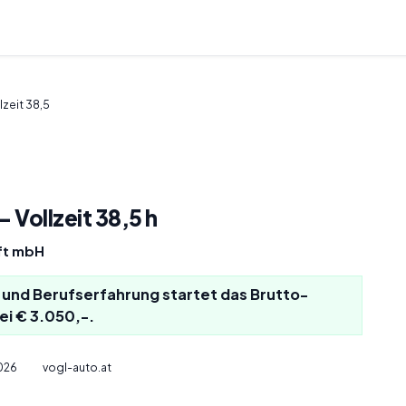
lzeit 38,5
 Vollzeit 38,5 h
ft mbH
n und Berufserfahrung startet das Brutto-
ei € 3.050,-.
026
vogl-auto.at