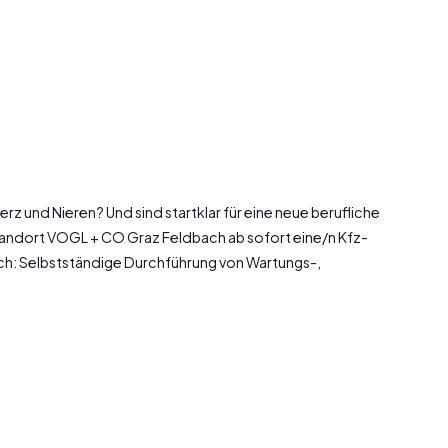
rz und Nieren? Und sind startklar für eine neue berufliche
tandort VOGL + CO Graz Feldbach ab sofort eine/n Kfz-
ich: Selbstständige Durchführung von Wartungs-,