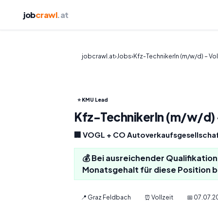
job
crawl
.at
jobcrawl.at
›
Jobs
›
Kfz-TechnikerIn (m/w/d) – Vol
⭐ KMU Lead
Kfz-TechnikerIn (m/w/d) –
🏢 VOGL + CO Autoverkaufsgesellscha
💰 Bei ausreichender Qualifikatio
Monatsgehalt für diese Position b
📍 Graz Feldbach
⏰ Vollzeit
📅 07.07.2