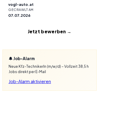
vogl-auto.at
GECRAWLT AM
07.07.2026
Jetzt bewerben →
🔔 Job-Alarm
Neue Kfz-TechnikerIn (m/w/d) – Vollzeit 38,5 h
Jobs direkt per E-Mail
Job-Alarm aktivieren