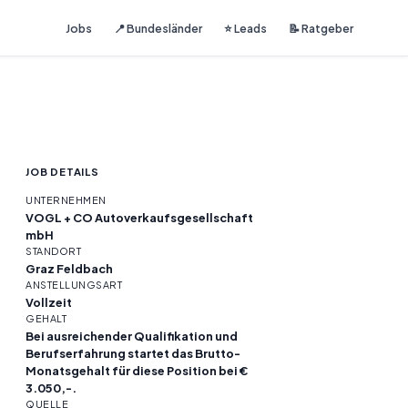
Jobs
📍 Bundesländer
⭐ Leads
📝 Ratgeber
JOB DETAILS
UNTERNEHMEN
VOGL + CO Autoverkaufsgesellschaft
mbH
STANDORT
Graz Feldbach
ANSTELLUNGSART
Vollzeit
GEHALT
Bei ausreichender Qualifikation und
Berufserfahrung startet das Brutto-
Monatsgehalt für diese Position bei €
3.050,-.
QUELLE