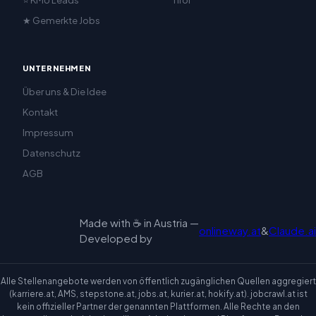
★ Gemerkte Jobs
UNTERNEHMEN
Über uns & Die Idee
Kontakt
Impressum
Datenschutz
AGB
Made with ☕ in Austria —
onlineway.at
&
Claude.ai
Developed by
Alle Stellenangebote werden von öffentlich zugänglichen Quellen aggregiert
(karriere.at, AMS, stepstone.at, jobs.at, kurier.at, hokify.at). jobcrawl.at ist
kein offizieller Partner der genannten Plattformen. Alle Rechte an den