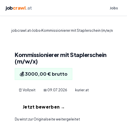
job
crawl
.at
Jobs
jobcrawl.at
›
Jobs
›
Kommissionierer mit Staplerschein (m/w/x
Kommissionierer mit Staplerschein
(m/w/x)
💰 3000,00 € brutto
⏰ Vollzeit
📅 09.07.2026
kurier.at
Jetzt bewerben →
Du wirst zur Originalseite weitergeleitet