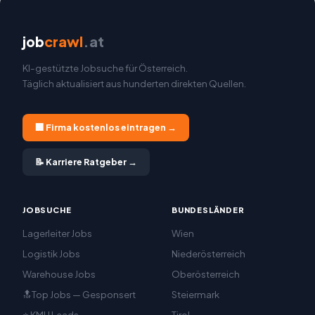
job
crawl
.at
KI-gestützte Jobsuche für Österreich.
Täglich aktualisiert aus hunderten direkten Quellen.
🏢 Firma kostenlos eintragen →
📝 Karriere Ratgeber →
JOBSUCHE
BUNDESLÄNDER
Lagerleiter Jobs
Wien
Logistik Jobs
Niederösterreich
Warehouse Jobs
Oberösterreich
🔝Top Jobs — Gesponsert
Steiermark
⭐ KMU Leads
Tirol