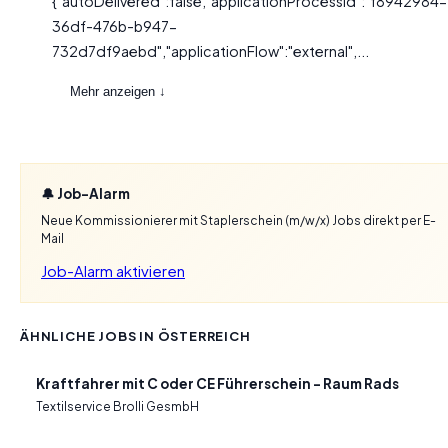
{"autoDelivered":false,"applicationProcessId":"f8942984-
36df-476b-b947-
732d7df9aebd","applicationFlow":"external",...
Mehr anzeigen ↓
🔔 Job-Alarm
Neue Kommissionierer mit Staplerschein (m/w/x) Jobs direkt per E-
Mail
Job-Alarm aktivieren
ÄHNLICHE JOBS IN ÖSTERREICH
Kraftfahrer mit C oder CE Führerschein – Raum Rads
Textilservice Brolli GesmbH