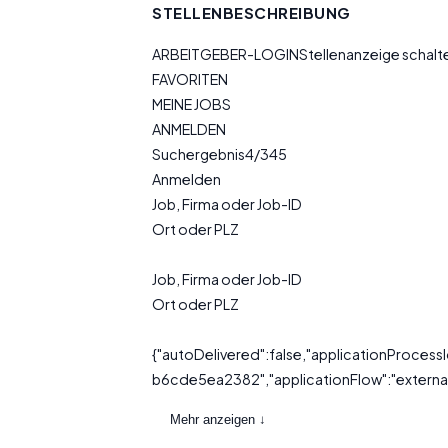
STELLENBESCHREIBUNG
ARBEITGEBER-LOGINStellenanzeige schal
FAVORITEN
MEINE JOBS
ANMELDEN
Suchergebnis4/345
Anmelden
Job, Firma oder Job-ID
Ort oder PLZ
Job, Firma oder Job-ID
Ort oder PLZ
{"autoDelivered":false,"applicationProce
b6cde5ea2382","applicationFlow":"external"
Mehr anzeigen ↓