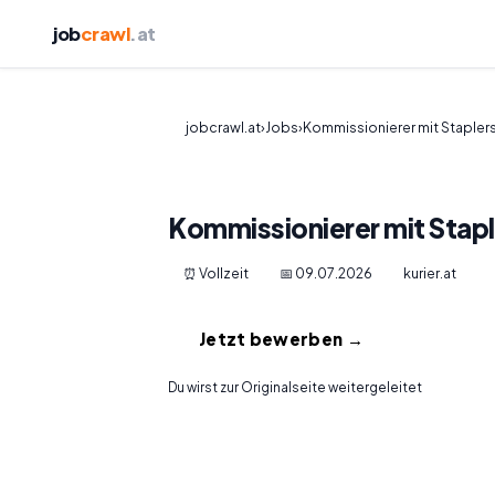
job
crawl
.at
jobcrawl.at
›
Jobs
›
Kommissionierer mit Stapler
Kommissionierer mit Stap
⏰ Vollzeit
📅 09.07.2026
kurier.at
Jetzt bewerben →
Du wirst zur Originalseite weitergeleitet