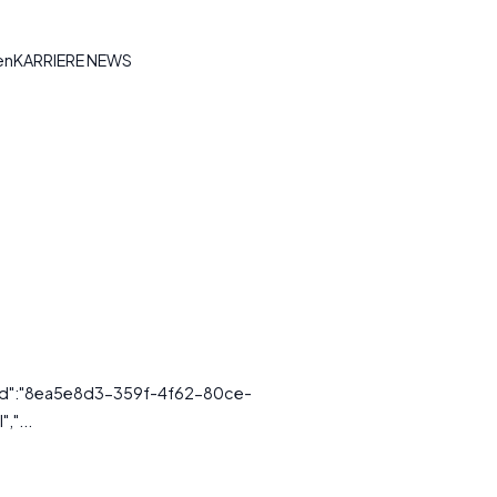
tenKARRIERE NEWS
ssId":"8ea5e8d3-359f-4f62-80ce-
,"...