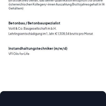
Ein attraktives Gehalt, das deiner Qualifikation entspricht (für unsere
österreichischen Kollegen/-innen Auszahlung Bruttojahresgehalt in 14
Gehältern)
Betonbau / Betonbauspezialist
Voitl & Co. Baugesellschaft m.b.H.
Lehrlingsentschädigung im 1. Jahr: € 1.308,54 brutto pro Monat
Instandhaltungstechniker (m/w/d)
VFI Oils for Life