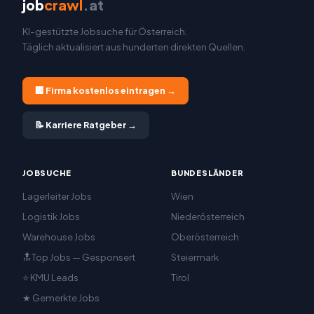
job
crawl
.at
KI-gestützte Jobsuche für Österreich.
Täglich aktualisiert aus hunderten direkten Quellen.
🏢 Firma kostenlos eintragen →
📝 Karriere Ratgeber →
JOBSUCHE
BUNDESLÄNDER
Lagerleiter Jobs
Wien
Logistik Jobs
Niederösterreich
Warehouse Jobs
Oberösterreich
🔝Top Jobs — Gesponsert
Steiermark
⭐ KMU Leads
Tirol
★ Gemerkte Jobs