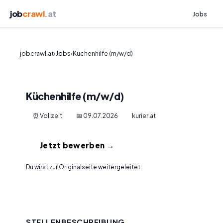
job
crawl
.at
Jobs
jobcrawl.at
›
Jobs
›
Küchenhilfe (m/w/d)
Küchenhilfe (m/w/d)
⏰ Vollzeit
📅 09.07.2026
kurier.at
Jetzt bewerben →
Du wirst zur Originalseite weitergeleitet
STELLENBESCHREIBUNG