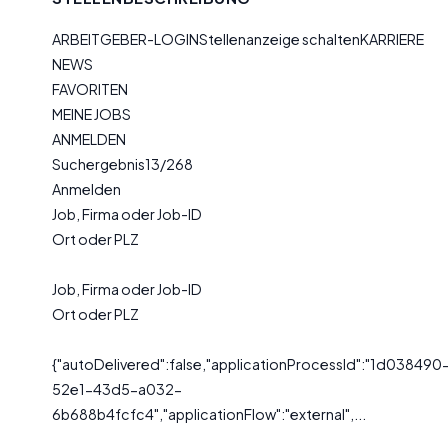
ARBEITGEBER-LOGINStellenanzeige schaltenKARRIERE
NEWS
FAVORITEN
MEINE JOBS
ANMELDEN
Suchergebnis13/268
Anmelden
Job, Firma oder Job-ID
Ort oder PLZ
Job, Firma oder Job-ID
Ort oder PLZ
{"autoDelivered":false,"applicationProcessId":"1d038490
52e1-43d5-a032-
6b688b4fcfc4","applicationFlow":"external",...