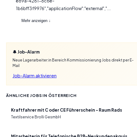
e89a-4261-8c6e-
1b6bff3f9976","applicationFlow":"external","...
Mehr anzeigen ↓
🔔 Job-Alarm
Neue Lagerarbeiter:in Bereich Kommissionierung Jobs direkt per E-
Mail
Job-Alarm aktivieren
ÄHNLICHE JOBS IN ÖSTERREICH
Kraftfahrer mit C oder CE Führerschein – Raum Rads
Textilservice Brolli GesmbH
Mitarbeiterin für Telefonische B2B-Neukundenakquis