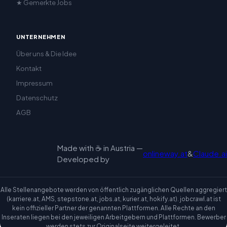
★ Gemerkte Jobs
UNTERNEHMEN
Über uns & Die Idee
Kontakt
Impressum
Datenschutz
AGB
Made with ☕ in Austria —
onlineway.at
&
Claude.ai
Developed by
Alle Stellenangebote werden von öffentlich zugänglichen Quellen aggregiert
(karriere.at, AMS, stepstone.at, jobs.at, kurier.at, hokify.at). jobcrawl.at ist
kein offizieller Partner der genannten Plattformen. Alle Rechte an den
Inseraten liegen bei den jeweiligen Arbeitgebern und Plattformen. Bewerber
werden stets zur Originalseite weitergeleitet.