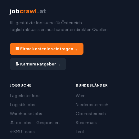
job
crawl
.at
KI-gestützte Jobsuche für Österreich.
Täglich aktualisiert aus hunderten direkten Quellen.
🏢 Firma kostenlos eintragen →
📝 Karriere Ratgeber →
JOBSUCHE
BUNDESLÄNDER
Lagerleiter Jobs
Wien
Logistik Jobs
Niederösterreich
Warehouse Jobs
Oberösterreich
🔝Top Jobs — Gesponsert
Steiermark
⭐ KMU Leads
Tirol