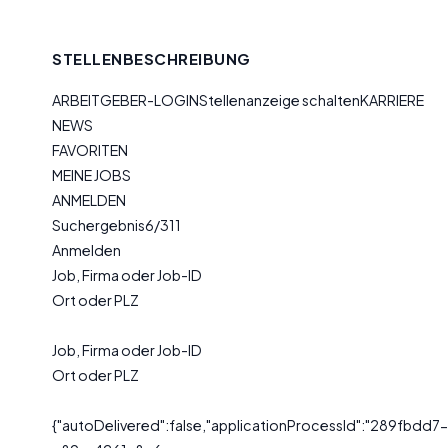
STELLENBESCHREIBUNG
ARBEITGEBER-LOGINStellenanzeige schaltenKARRIERE
NEWS
FAVORITEN
MEINE JOBS
ANMELDEN
Suchergebnis6/311
Anmelden
Job, Firma oder Job-ID
Ort oder PLZ
Job, Firma oder Job-ID
Ort oder PLZ
{"autoDelivered":false,"applicationProcessId":"289fbdd7-