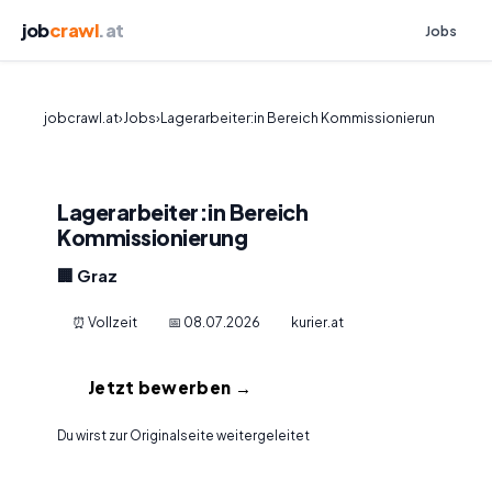
job
crawl
.at
Jobs
jobcrawl.at
›
Jobs
›
Lagerarbeiter:in Bereich Kommissionierun
Lagerarbeiter:in Bereich
Kommissionierung
🏢 Graz
⏰ Vollzeit
📅 08.07.2026
kurier.at
Jetzt bewerben →
Du wirst zur Originalseite weitergeleitet