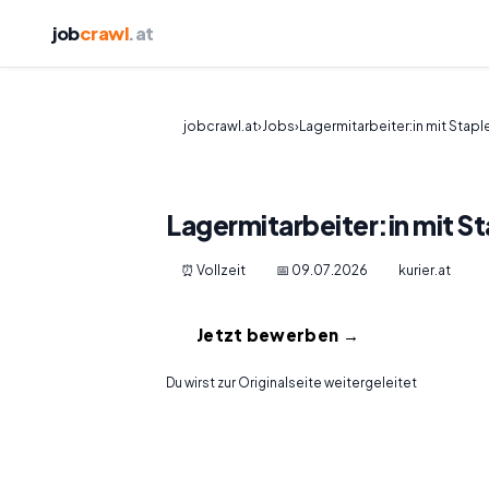
job
crawl
.at
jobcrawl.at
›
Jobs
›
Lagermitarbeiter:in mit Stapl
Lagermitarbeiter:in mit S
⏰ Vollzeit
📅 09.07.2026
kurier.at
Jetzt bewerben →
Du wirst zur Originalseite weitergeleitet