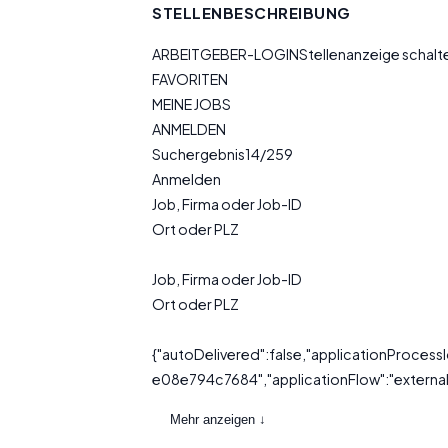
STELLENBESCHREIBUNG
ARBEITGEBER-LOGINStellenanzeige schal
FAVORITEN
MEINE JOBS
ANMELDEN
Suchergebnis14/259
Anmelden
Job, Firma oder Job-ID
Ort oder PLZ
Job, Firma oder Job-ID
Ort oder PLZ
{"autoDelivered":false,"applicationProc
e08e794c7684","applicationFlow":"external"
Mehr anzeigen ↓