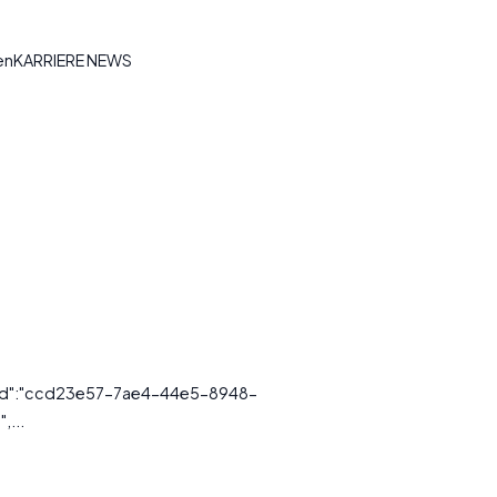
tenKARRIERE NEWS
essId":"ccd23e57-7ae4-44e5-8948-
,...