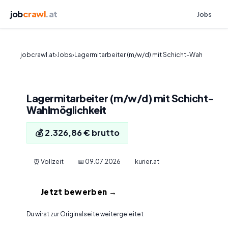
job
crawl
.at
Jobs
jobcrawl.at
›
Jobs
›
Lagermitarbeiter (m/w/d) mit Schicht-Wah
Lagermitarbeiter (m/w/d) mit Schicht-
Wahlmöglichkeit
💰 2.326,86 € brutto
⏰ Vollzeit
📅 09.07.2026
kurier.at
Jetzt bewerben →
Du wirst zur Originalseite weitergeleitet