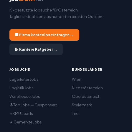
KI-gestützte Jobsuche für Österreich.
Täglich aktualisiert aus hunderten direkten Quellen.
🏢 Firma kostenlos eintragen →
📝 Karriere Ratgeber →
JOBSUCHE
BUNDESLÄNDER
Lagerleiter Jobs
Wien
Logistik Jobs
Niederösterreich
Warehouse Jobs
Oberösterreich
🔝Top Jobs — Gesponsert
Steiermark
⭐ KMU Leads
Tirol
★ Gemerkte Jobs