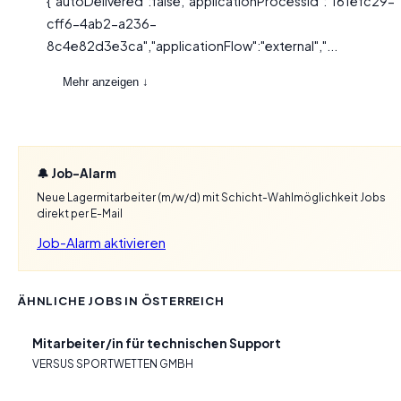
{"autoDelivered":false,"applicationProcessId":"161efc29-
cff6-4ab2-a236-
8c4e82d3e3ca","applicationFlow":"external","...
Mehr anzeigen ↓
🔔 Job-Alarm
Neue Lagermitarbeiter (m/w/d) mit Schicht-Wahlmöglichkeit Jobs
direkt per E-Mail
Job-Alarm aktivieren
ÄHNLICHE JOBS IN ÖSTERREICH
Mitarbeiter/in für technischen Support
VERSUS SPORTWETTEN GMBH