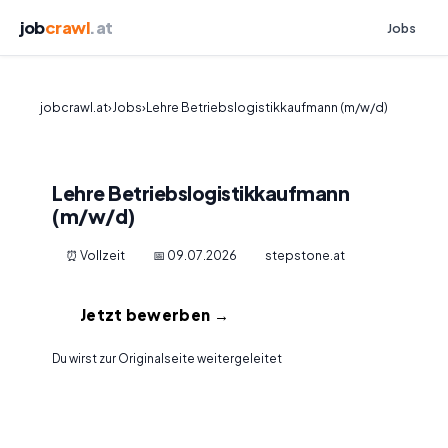
job
crawl
.at
Jobs
jobcrawl.at
›
Jobs
›
Lehre Betriebslogistikkaufmann (m/w/d)
Lehre Betriebslogistikkaufmann
(m/w/d)
⏰ Vollzeit
📅 09.07.2026
stepstone.at
Jetzt bewerben →
Du wirst zur Originalseite weitergeleitet