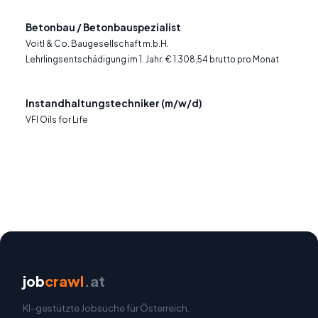
Betonbau / Betonbauspezialist
Voitl & Co. Baugesellschaft m.b.H.
Lehrlingsentschädigung im 1. Jahr: € 1.308,54 brutto pro Monat
Instandhaltungstechniker (m/w/d)
VFI Oils for Life
job
crawl
.at
KI-gestützte Jobsuche für Österreich.