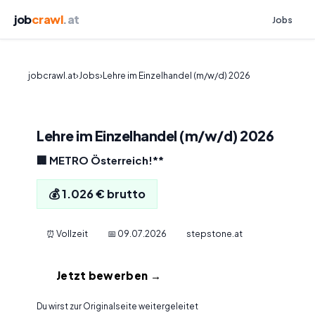
job
crawl
.at
Jobs
jobcrawl.at
›
Jobs
›
Lehre im Einzelhandel (m/w/d) 2026
Lehre im Einzelhandel (m/w/d) 2026
🏢 METRO Österreich!**
💰 1.026 € brutto
⏰ Vollzeit
📅 09.07.2026
stepstone.at
Jetzt bewerben →
Du wirst zur Originalseite weitergeleitet