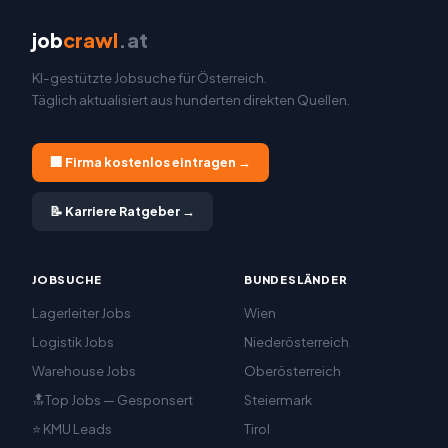
job
crawl
.at
KI-gestützte Jobsuche für Österreich.
Täglich aktualisiert aus hunderten direkten Quellen.
🏢 Firma kostenlos eintragen →
📝 Karriere Ratgeber →
JOBSUCHE
BUNDESLÄNDER
Lagerleiter Jobs
Wien
Logistik Jobs
Niederösterreich
Warehouse Jobs
Oberösterreich
🔝Top Jobs — Gesponsert
Steiermark
⭐ KMU Leads
Tirol