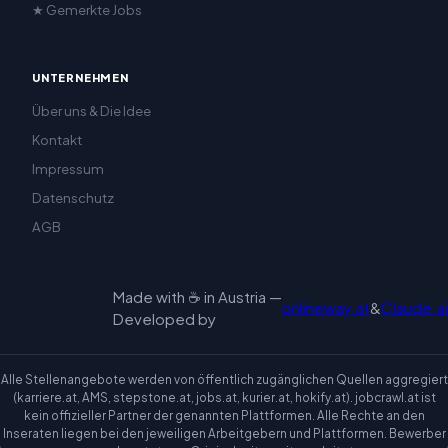
★ Gemerkte Jobs
UNTERNEHMEN
Über uns & Die Idee
Kontakt
Impressum
Datenschutz
AGB
Made with ☕ in Austria —
onlineway.at
&
Claude.ai
Developed by
Alle Stellenangebote werden von öffentlich zugänglichen Quellen aggregiert
(karriere.at, AMS, stepstone.at, jobs.at, kurier.at, hokify.at). jobcrawl.at ist
kein offizieller Partner der genannten Plattformen. Alle Rechte an den
Inseraten liegen bei den jeweiligen Arbeitgebern und Plattformen. Bewerber