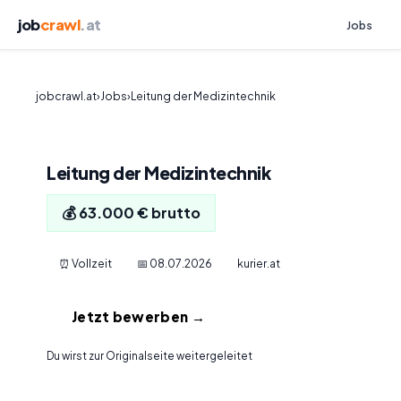
job
crawl
.at
Jobs
jobcrawl.at
›
Jobs
›
Leitung der Medizintechnik
Leitung der Medizintechnik
💰 63.000 € brutto
⏰ Vollzeit
📅 08.07.2026
kurier.at
Jetzt bewerben →
Du wirst zur Originalseite weitergeleitet