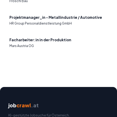
Fröschl Bau
Projektmanager_in - Metallindustrie / Automotive
HR Group Personaldienstleistung GmbH
Facharbeiter:in in der Produktion
Mars Austria OG
job
crawl
.at
KI-gestützte Jobsuche für Österreich.