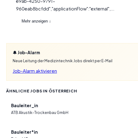
e9ab-4250-9791-
960eab8bcfdd","applicationFlow":"external",...
Mehr anzeigen ↓
🔔 Job-Alarm
Neue Leitung der Medizintechnik Jobs direkt per E-Mail
Job-Alarm aktivieren
ÄHNLICHE JOBS IN ÖSTERREICH
Bauleiter_in
ATB Akustik-Trockenbau GmbH
Bauleiter*in