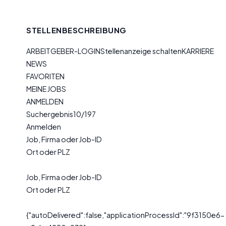
STELLENBESCHREIBUNG
ARBEITGEBER-LOGINStellenanzeige schaltenKARRIERE
NEWS
FAVORITEN
MEINE JOBS
ANMELDEN
Suchergebnis10/197
Anmelden
Job, Firma oder Job-ID
Ort oder PLZ
Job, Firma oder Job-ID
Ort oder PLZ
{"autoDelivered":false,"applicationProcessId":"9f3150e6-