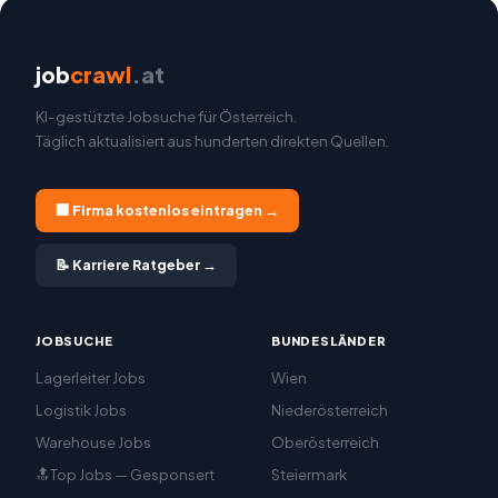
job
crawl
.at
KI-gestützte Jobsuche für Österreich.
Täglich aktualisiert aus hunderten direkten Quellen.
🏢 Firma kostenlos eintragen →
📝 Karriere Ratgeber →
JOBSUCHE
BUNDESLÄNDER
Lagerleiter Jobs
Wien
Logistik Jobs
Niederösterreich
Warehouse Jobs
Oberösterreich
🔝Top Jobs — Gesponsert
Steiermark