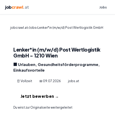
job
crawl
.at
Jobs
jobcrawl.at
›
Jobs
›
Lenker*in (m/w/d) Post Wertlogistik GmbH
Lenker*in (m/w/d) Post Wertlogistik
GmbH - 1210 Wien
🏢 Urlauben, Gesundheitsförderprogramme,
Einkaufsvorteile
⏰ Vollzeit
📅 09.07.2026
jobs.at
Jetzt bewerben →
Du wirst zur Originalseite weitergeleitet