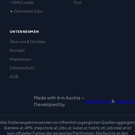
⭐ KMU Leads
Tirol
★ Gemerkte Jobs
UNTERNEHMEN
Über uns & Die Idee
Kontakt
Impressum
Datenschutz
AGB
Made with ☕ in Austria —
onlineway.at
&
Claude.ai
Developed by
Alle Stellenangebote werden von öffentlich zugänglichen Quellen aggregiert
(karriere.at, AMS, stepstone.at, jobs.at, kurier.at, hokify.at). jobcrawl.at ist
kein offizieller Partner der genannten Plattformen. Alle Rechte an den