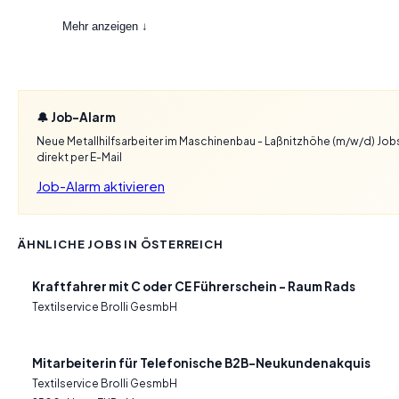
Mehr anzeigen ↓
🔔 Job-Alarm
Neue Metallhilfsarbeiter im Maschinenbau - Laßnitzhöhe (m/w/d) Job
direkt per E-Mail
Job-Alarm aktivieren
ÄHNLICHE JOBS IN ÖSTERREICH
Kraftfahrer mit C oder CE Führerschein – Raum Rads
Textilservice Brolli GesmbH
Mitarbeiterin für Telefonische B2B-Neukundenakquis
Textilservice Brolli GesmbH