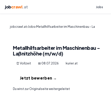
job
crawl
.at
Jobs
jobcrawl.at
›
Jobs
›
Metallhilfsarbeiter im Maschinenbau - La
Metallhilfsarbeiter im Maschinenbau -
Laßnitzhöhe (m/w/d)
⏰ Vollzeit
📅 08.07.2026
kurier.at
Jetzt bewerben →
Du wirst zur Originalseite weitergeleitet