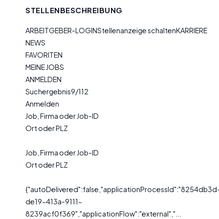
STELLENBESCHREIBUNG
ARBEITGEBER-LOGINStellenanzeige schaltenKARRIERE
NEWS
FAVORITEN
MEINE JOBS
ANMELDEN
Suchergebnis9/112
Anmelden
Job, Firma oder Job-ID
Ort oder PLZ
Job, Firma oder Job-ID
Ort oder PLZ
{"autoDelivered":false,"applicationProcessId":"8254db3d
de19-413a-9111-
8239acf0f369","applicationFlow":"external","...