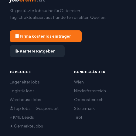
KI-gestützte Jobsuche für Österreich.
Täglich aktualisiert aus hunderten direkten Quellen.
🏢 Firma kostenlos eintragen →
📝 Karriere Ratgeber →
JOBSUCHE
BUNDESLÄNDER
Lagerleiter Jobs
Wien
Logistik Jobs
Niederösterreich
Warehouse Jobs
Oberösterreich
🔝Top Jobs — Gesponsert
Steiermark
⭐ KMU Leads
Tirol
★ Gemerkte Jobs