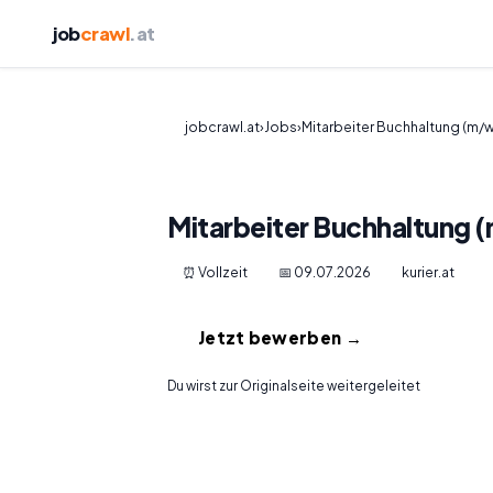
job
crawl
.at
jobcrawl.at
›
Jobs
›
Mitarbeiter Buchhaltung (m/
Mitarbeiter Buchhaltung 
⏰ Vollzeit
📅 09.07.2026
kurier.at
Jetzt bewerben →
Du wirst zur Originalseite weitergeleitet