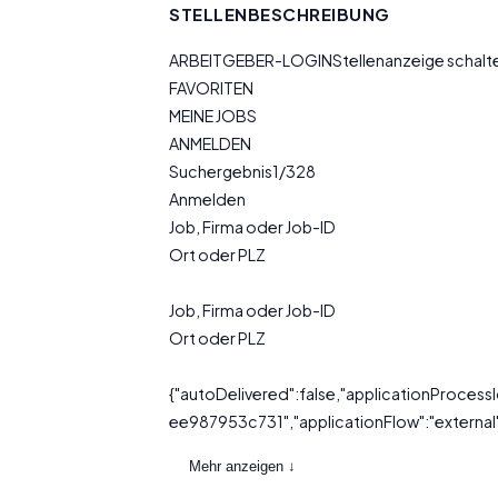
STELLENBESCHREIBUNG
ARBEITGEBER-LOGINStellenanzeige schal
FAVORITEN
MEINE JOBS
ANMELDEN
Suchergebnis1/328
Anmelden
Job, Firma oder Job-ID
Ort oder PLZ
Job, Firma oder Job-ID
Ort oder PLZ
{"autoDelivered":false,"applicationProc
ee987953c731","applicationFlow":"external",
Mehr anzeigen ↓