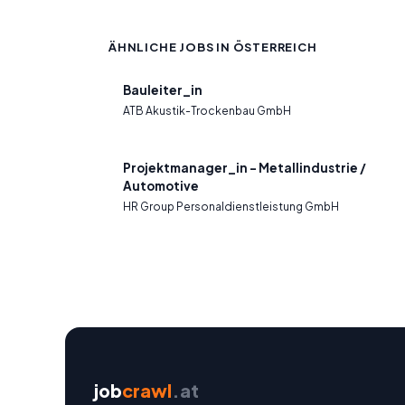
ÄHNLICHE JOBS IN ÖSTERREICH
Bauleiter_in
ATB Akustik-Trockenbau GmbH
Projektmanager_in - Metallindustrie /
Automotive
HR Group Personaldienstleistung GmbH
job
crawl
.at