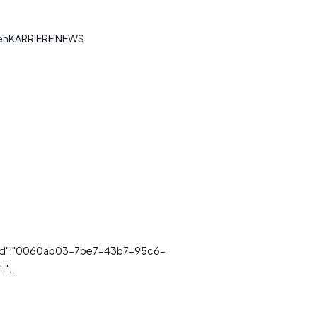
tenKARRIERE NEWS
essId":"0060ab03-7be7-43b7-95c6-
"...