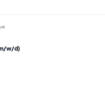
w/d)
(m/w/d)