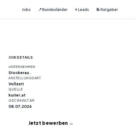
Jobs
📍 Bundesländer
⭐ Leads
📝 Ratgeber
JOB DETAILS
UNTERNEHMEN
Stockerau .
ANSTELLUNGSART
Vollzeit
QUELLE
kurier.at
GECRAWLT AM
08.07.2026
Jetzt bewerben →