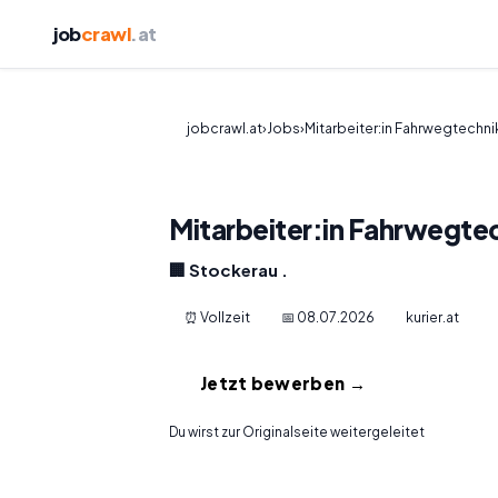
job
crawl
.at
jobcrawl.at
›
Jobs
›
Mitarbeiter:in Fahrwegtechni
Mitarbeiter:in Fahrwegte
🏢 Stockerau .
⏰ Vollzeit
📅 08.07.2026
kurier.at
Jetzt bewerben →
Du wirst zur Originalseite weitergeleitet