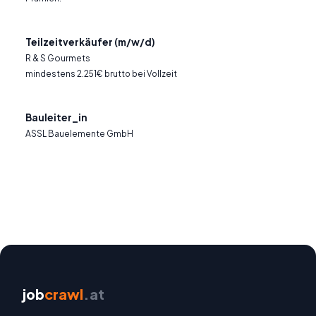
Teilzeitverkäufer (m/w/d)
R & S Gourmets
mindestens 2.251€ brutto bei Vollzeit
Bauleiter_in
ASSL Bauelemente GmbH
job
crawl
.at