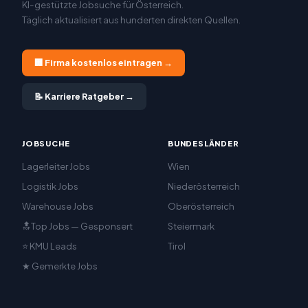
KI-gestützte Jobsuche für Österreich.
Täglich aktualisiert aus hunderten direkten Quellen.
🏢 Firma kostenlos eintragen →
📝 Karriere Ratgeber →
JOBSUCHE
BUNDESLÄNDER
Lagerleiter Jobs
Wien
Logistik Jobs
Niederösterreich
Warehouse Jobs
Oberösterreich
🔝Top Jobs — Gesponsert
Steiermark
⭐ KMU Leads
Tirol
★ Gemerkte Jobs