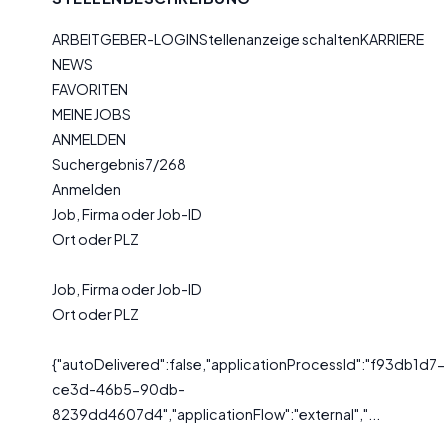
ARBEITGEBER-LOGINStellenanzeige schaltenKARRIERE
NEWS
FAVORITEN
MEINE JOBS
ANMELDEN
Suchergebnis7/268
Anmelden
Job, Firma oder Job-ID
Ort oder PLZ
Job, Firma oder Job-ID
Ort oder PLZ
{"autoDelivered":false,"applicationProcessId":"f93db1d7-
ce3d-46b5-90db-
8239dd4607d4","applicationFlow":"external","...