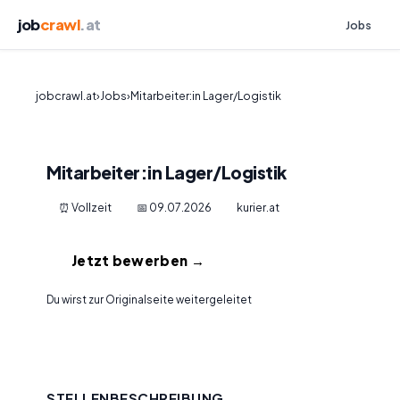
job
crawl
.at
Jobs
jobcrawl.at
›
Jobs
›
Mitarbeiter:in Lager/Logistik
Mitarbeiter:in Lager/Logistik
⏰ Vollzeit
📅 09.07.2026
kurier.at
Jetzt bewerben →
Du wirst zur Originalseite weitergeleitet
STELLENBESCHREIBUNG