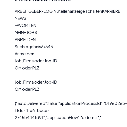
ARBEITGEBER-LOGINStellenanzeige schaltenKARRIERE
NEWS
FAVORITEN
MEINE JOBS
ANMELDEN
Suchergebnis8/345
Anmelden
Job, Firma oder Job-ID
Ort oder PLZ
Job, Firma oder Job-ID
Ort oder PLZ
{"autoDelivered":false,"applicationProcessId":"0f9e02eb-
f1dc-4fb6-bcce-
2745b4441d91","applicationFlow":"external","...