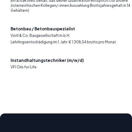
Ein attraktives Gehalt, das deiner Qualifikation entspricht (für unsere
österreichischen Kollegen/-innen Auszahlung Bruttojahresgehalt in 14
Gehältern)
Betonbau / Betonbauspezialist
Voitl & Co. Baugesellschaft m.b.H.
Lehrlingsentschädigung im 1. Jahr: € 1.308,54 brutto pro Monat
Instandhaltungstechniker (m/w/d)
VFI Oils for Life