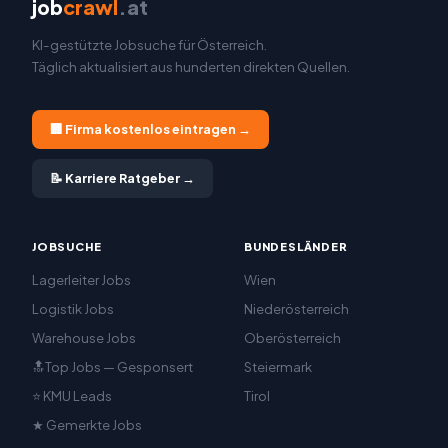
job
crawl
.at
KI-gestützte Jobsuche für Österreich.
Täglich aktualisiert aus hunderten direkten Quellen.
🏢 Firma kostenlos eintragen →
📝 Karriere Ratgeber →
JOBSUCHE
BUNDESLÄNDER
Lagerleiter Jobs
Wien
Logistik Jobs
Niederösterreich
Warehouse Jobs
Oberösterreich
🔝Top Jobs — Gesponsert
Steiermark
⭐ KMU Leads
Tirol
★ Gemerkte Jobs