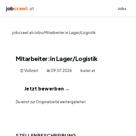
job
crawl
.at
Jobs
jobcrawl.at
›
Jobs
›
Mitarbeiter:in Lager/Logistik
Mitarbeiter:in Lager/Logistik
⏰ Vollzeit
📅 09.07.2026
kurier.at
Jetzt bewerben →
Du wirst zur Originalseite weitergeleitet
STELLENBESCHREIBUNG