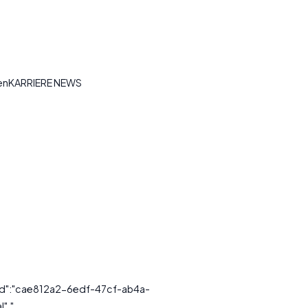
tenKARRIERE NEWS
ssId":"cae812a2-6edf-47cf-ab4a-
,"...