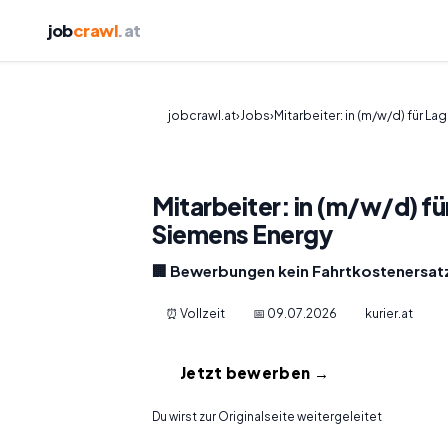
job
crawl
.at
jobcrawl.at
›
Jobs
›
Mitarbeiter: in (m/w/d) für Lag
Mitarbeiter: in (m/w/d) fü
Siemens Energy
🏢 Bewerbungen kein Fahrtkostenersatz
⏰ Vollzeit
📅 09.07.2026
kurier.at
Jetzt bewerben →
Du wirst zur Originalseite weitergeleitet