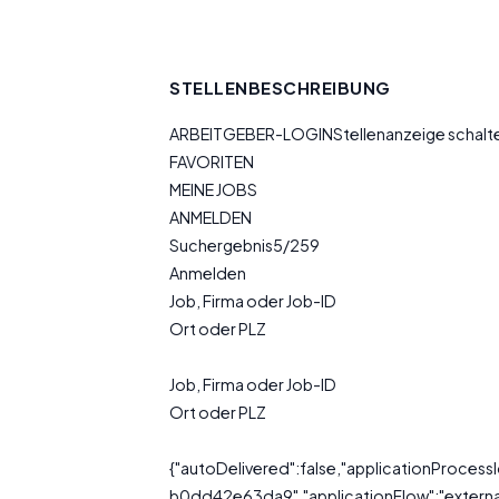
STELLENBESCHREIBUNG
ARBEITGEBER-LOGINStellenanzeige schal
FAVORITEN
MEINE JOBS
ANMELDEN
Suchergebnis5/259
Anmelden
Job, Firma oder Job-ID
Ort oder PLZ
Job, Firma oder Job-ID
Ort oder PLZ
{"autoDelivered":false,"applicationProce
b0dd42e63da9","applicationFlow":"external"