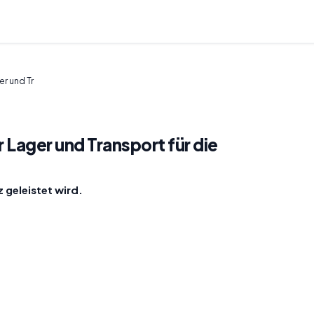
er und Tr
r Lager und Transport für die
 geleistet wird.