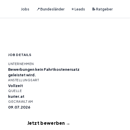
Jobs
📍 Bundesländer
⭐ Leads
📝 Ratgeber
JOB DETAILS
UNTERNEHMEN
Bewerbungen kein Fahrtkostenersatz
geleistet wird.
ANSTELLUNGSART
Vollzeit
QUELLE
kurier.at
GECRAWLT AM
09.07.2026
Jetzt bewerben →