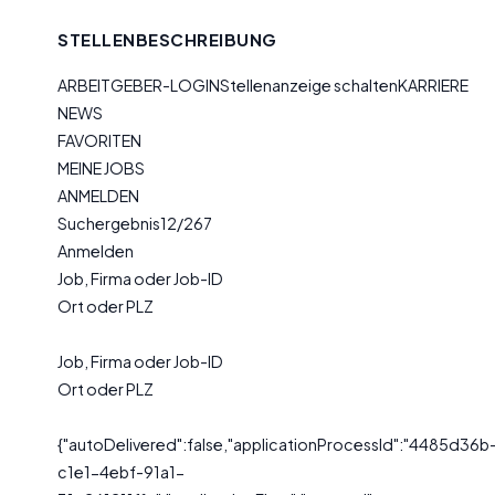
STELLENBESCHREIBUNG
ARBEITGEBER-LOGINStellenanzeige schaltenKARRIERE
NEWS
FAVORITEN
MEINE JOBS
ANMELDEN
Suchergebnis12/267
Anmelden
Job, Firma oder Job-ID
Ort oder PLZ
Job, Firma oder Job-ID
Ort oder PLZ
{"autoDelivered":false,"applicationProcessId":"4485d36b
c1e1-4ebf-91a1-