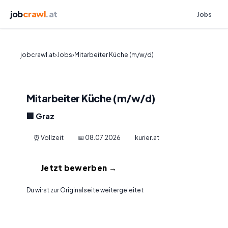
job
crawl
.at
Jobs
jobcrawl.at
›
Jobs
›
Mitarbeiter Küche (m/w/d)
Mitarbeiter Küche (m/w/d)
🏢 Graz
⏰ Vollzeit
📅 08.07.2026
kurier.at
Jetzt bewerben →
Du wirst zur Originalseite weitergeleitet