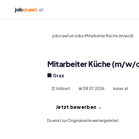
job
crawl
.at
jobcrawl.at
›
Jobs
›
Mitarbeiter Küche (m/w/d)
Mitarbeiter Küche (m/w/
🏢 Graz
⏰ Vollzeit
📅 08.07.2026
kurier.at
Jetzt bewerben →
Du wirst zur Originalseite weitergeleitet