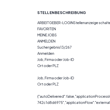
STELLENBESCHREIBUNG
ARBEITGEBER-LOGINStellenanzeige schal
FAVORITEN
MEINE JOBS
ANMELDEN
Suchergebnis13/267
Anmelden
Job, Firma oder Job-ID
Ort oder PLZ
Job, Firma oder Job-ID
Ort oder PLZ
{"autoDelivered":false,"applicationProc
742c1d8d6975","applicationFlow":"external",