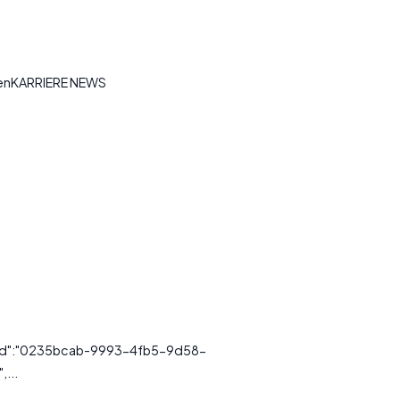
tenKARRIERE NEWS
essId":"0235bcab-9993-4fb5-9d58-
...