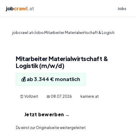
job
crawl
.at
Jobs
jobcrawl.at
›
Jobs
›
Mitarbeiter Materialwirtschaft & Logisti
Mitarbeiter Materialwirtschaft &
Logistik (m/w/d)
💰 ab 3.344 € monatlich
⏰ Vollzeit
📅 08.07.2026
karriere.at
Jetzt bewerben →
Du wirst zur Originalseite weitergeleitet