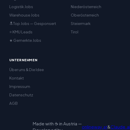
Logistik Jobs
Niederösterreich
Warehouse Jobs
Oberösterreich
🔝Top Jobs — Gesponsert
Steiermark
⭐ KMU Leads
Tirol
★ Gemerkte Jobs
UNTERNEHMEN
Über uns & Die Idee
Kontakt
Impressum
Datenschutz
AGB
Made with ☕ in Austria —
onlineway.at
&
Claude.ai
Developed by