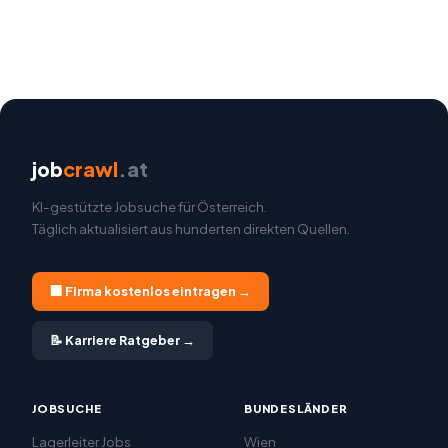
job
crawl
.at
KI-gestützte Jobsuche für Österreich.
Täglich aktualisiert aus hunderten direkten Quellen.
🏢 Firma kostenlos eintragen →
📝 Karriere Ratgeber →
JOBSUCHE
BUNDESLÄNDER
Lagerleiter Jobs
Wien