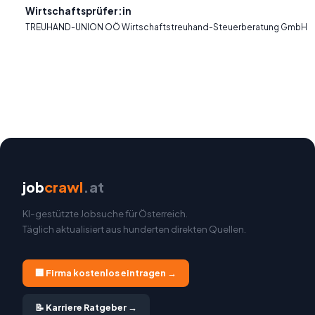
Wirtschaftsprüfer:in
TREUHAND-UNION OÖ Wirtschaftstreuhand-Steuerberatung GmbH
job
crawl
.at
KI-gestützte Jobsuche für Österreich.
Täglich aktualisiert aus hunderten direkten Quellen.
🏢 Firma kostenlos eintragen →
📝 Karriere Ratgeber →