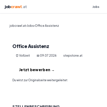
job
crawl
.at
Jobs
jobcrawl.at
›
Jobs
›
Office Assistenz
Office Assistenz
⏰ Vollzeit
📅 09.07.2026
stepstone.at
Jetzt bewerben →
Du wirst zur Originalseite weitergeleitet
STELLENBESCHREIBUNG