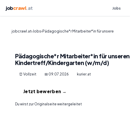
job
crawl
.at
Jobs
jobcrawl.at
›
Jobs
›
Pädagogische*r Mitarbeiter*in für unsere
Pädagogische*r Mitarbeiter*in für unseren
Kindertreff/Kindergarten (w/m/d)
⏰ Vollzeit
📅 09.07.2026
kurier.at
Jetzt bewerben →
Du wirst zur Originalseite weitergeleitet