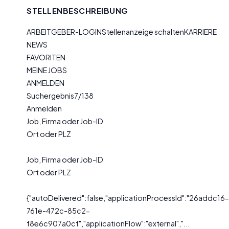
STELLENBESCHREIBUNG
ARBEITGEBER-LOGINStellenanzeige schaltenKARRIERE
NEWS
FAVORITEN
MEINE JOBS
ANMELDEN
Suchergebnis7/138
Anmelden
Job, Firma oder Job-ID
Ort oder PLZ
Job, Firma oder Job-ID
Ort oder PLZ
{"autoDelivered":false,"applicationProcessId":"26addc16-
761e-472c-85c2-
f8e6c907a0cf","applicationFlow":"external","...