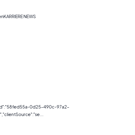
tenKARRIERE NEWS
essId":"58fed55a-0d25-490c-97a2-
"clientSource":"se...