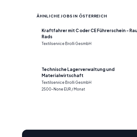
ÄHNLICHE JOBS IN ÖSTERREICH
Kraftfahrer mit C oder CE Führerschein – Ra
Rads
Textilservice Brolli GesmbH
Technische Lagerverwaltung und
Materialwirtschaft
Textilservice Brolli GesmbH
2500–None EUR / Monat