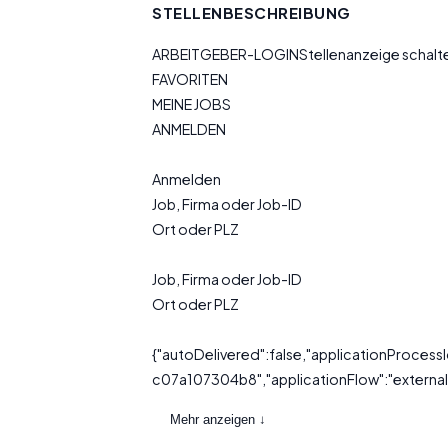
STELLENBESCHREIBUNG
ARBEITGEBER-LOGINStellenanzeige schal
FAVORITEN
MEINE JOBS
ANMELDEN
Anmelden
Job, Firma oder Job-ID
Ort oder PLZ
Job, Firma oder Job-ID
Ort oder PLZ
{"autoDelivered":false,"applicationProc
c07a107304b8","applicationFlow":"external",
Mehr anzeigen ↓