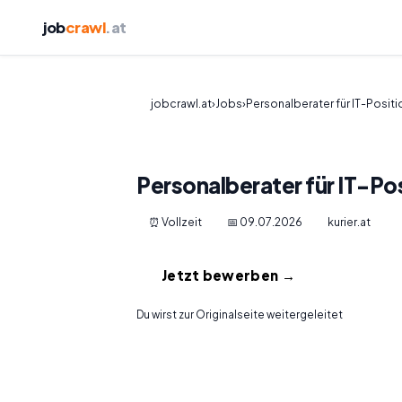
job
crawl
.at
jobcrawl.at
›
Jobs
›
Personalberater für IT-Posit
Personalberater für IT-Po
⏰ Vollzeit
📅 09.07.2026
kurier.at
Jetzt bewerben →
Du wirst zur Originalseite weitergeleitet