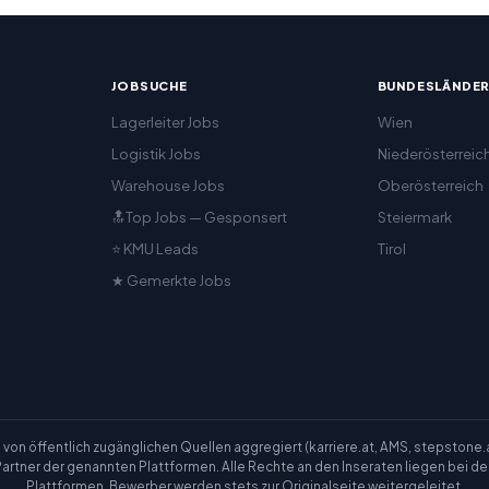
JOBSUCHE
BUNDESLÄNDE
Lagerleiter Jobs
Wien
Logistik Jobs
Niederösterreic
Warehouse Jobs
Oberösterreich
🔝Top Jobs — Gesponsert
Steiermark
⭐ KMU Leads
Tirol
★ Gemerkte Jobs
n öffentlich zugänglichen Quellen aggregiert (karriere.at, AMS, stepstone.at, 
er Partner der genannten Plattformen. Alle Rechte an den Inseraten liegen bei 
Plattformen. Bewerber werden stets zur Originalseite weitergeleitet.