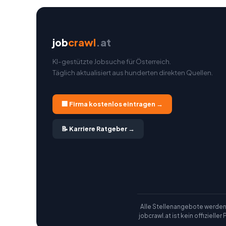
job
crawl
.at
KI-gestützte Jobsuche für Österreich.
Täglich aktualisiert aus hunderten direkten Quellen.
🏢 Firma kostenlos eintragen →
📝 Karriere Ratgeber →
Alle Stellenangebote werden vo
jobcrawl.at ist kein offiziell