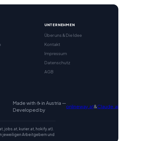
R
UNTERNEHMEN
Über uns & Die Idee
h
Kontakt
Impressum
Datenschutz
AGB
Made with ☕ in Austria —
onlineway.at
&
Claude.ai
Developed by
jobs.at, kurier.at, hokify.at).
den jeweiligen Arbeitgebern und