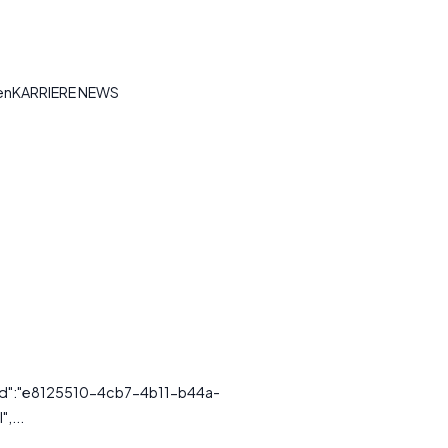
tenKARRIERE NEWS
ssId":"e8125510-4cb7-4b11-b44a-
,...