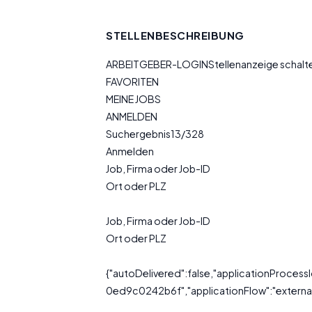
STELLENBESCHREIBUNG
ARBEITGEBER-LOGINStellenanzeige schal
FAVORITEN
MEINE JOBS
ANMELDEN
Suchergebnis13/328
Anmelden
Job, Firma oder Job-ID
Ort oder PLZ
Job, Firma oder Job-ID
Ort oder PLZ
{"autoDelivered":false,"applicationProce
0ed9c0242b6f","applicationFlow":"external"