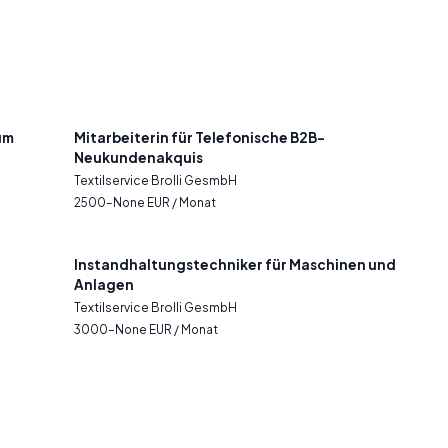
um
Mitarbeiterin für Telefonische B2B-
Neukundenakquis
Textilservice Brolli GesmbH
2500–None EUR / Monat
Instandhaltungstechniker für Maschinen und
Anlagen
Textilservice Brolli GesmbH
3000–None EUR / Monat