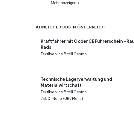
Mehr anzeigen ↓
ÄHNLICHE JOBS IN ÖSTERREICH
Kraftfahrer mit C oder CE Führerschein – Ra
Rads
Textilservice Brolli GesmbH
Technische Lagerverwaltung und
Materialwirtschaft
Textilservice Brolli GesmbH
2500–None EUR / Monat