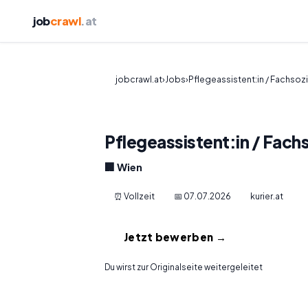
job
crawl
.at
jobcrawl.at
›
Jobs
›
Pflegeassistent:in / Fachsozi
Pflegeassistent:in / Fachs
🏢 Wien
⏰ Vollzeit
📅 07.07.2026
kurier.at
Jetzt bewerben →
Du wirst zur Originalseite weitergeleitet