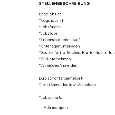
STELLENBESCHREIBUNG
Logo jobs.at
* Logo jobs.at
* Jobs Suche
* Jobs Jobs
* Lebenslauf Lebenslauf
* Unterlagen Unterlagen
* Brutto-Netto-Rechner Brutto-Netto-Rec
* Für Unternehmen
* Anmelden Anmelden
Du bist nicht angemeldet!
* Jetzt Anmelden Jetzt Anmelden
* Jobsuche Jo...
Mehr anzeigen ↓