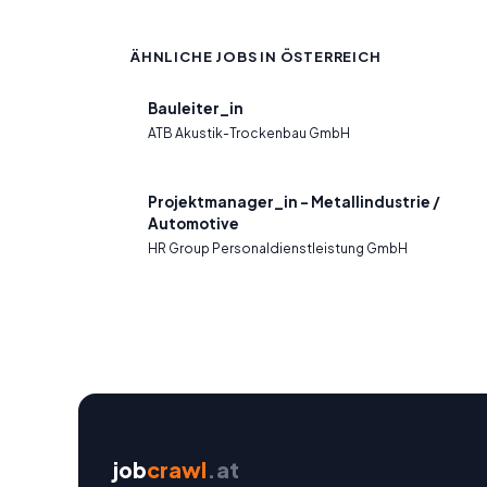
ÄHNLICHE JOBS IN ÖSTERREICH
Bauleiter_in
ATB Akustik-Trockenbau GmbH
Projektmanager_in - Metallindustrie /
Automotive
HR Group Personaldienstleistung GmbH
job
crawl
.at