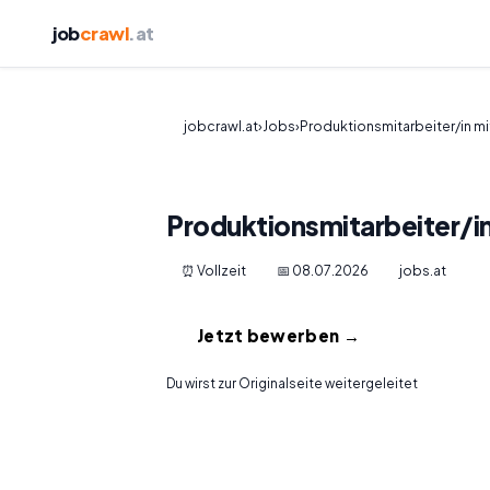
job
crawl
.at
jobcrawl.at
›
Jobs
›
Produktionsmitarbeiter/in mi
Produktionsmitarbeiter/i
⏰ Vollzeit
📅 08.07.2026
jobs.at
Jetzt bewerben →
Du wirst zur Originalseite weitergeleitet