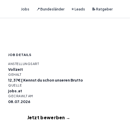
Jobs
📍 Bundesländer
⭐ Leads
📝 Ratgeber
JOB DETAILS
ANSTELLUNGSART
Vollzeit
GEHALT
12,37€ [ Kennst du schon unseren Brutto
QUELLE
jobs.at
GECRAWLT AM
08.07.2026
Jetzt bewerben →