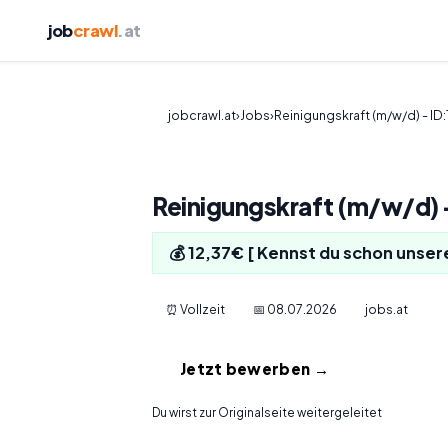
job
crawl
.at
jobcrawl.at
›
Jobs
›
Reinigungskraft (m/w/d) - ID
Reinigungskraft (m/w/d) 
💰 12,37€ [ Kennst du schon unser
⏰ Vollzeit
📅 08.07.2026
jobs.at
Jetzt bewerben →
Du wirst zur Originalseite weitergeleitet