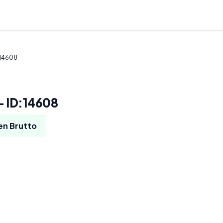
:14608
- ID:14608
en Brutto