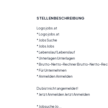
STELLENBESCHREIBUNG
Logo jobs.at
* Logo jobs.at
* Jobs Suche
* Jobs Jobs
* Lebenslauf Lebenslauf
* Unterlagen Unterlagen
* Brutto-Netto-Rechner Brutto-Netto-Rec
* Für Unternehmen
* Anmelden Anmelden
Du bist nicht angemeldet!
* Jetzt Anmelden Jetzt Anmelden
* Jobsuche Jo...