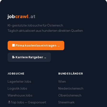
job
crawl
.at
KI-gestützte Jobsuche für Österreich.
Täglich aktualisiert aus hunderten direkten Quellen.
🏢 Firma kostenlos eintragen →
📝 Karriere Ratgeber →
JOBSUCHE
BUNDESLÄNDER
Lagerleiter Jobs
Wien
Logistik Jobs
Niederösterreich
Warehouse Jobs
Oberösterreich
🔝Top Jobs — Gesponsert
Steiermark