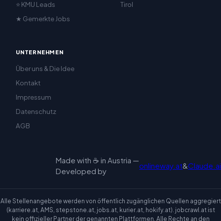
⭐ KMU Leads
Tirol
★ Gemerkte Jobs
UNTERNEHMEN
Über uns & Die Idee
Kontakt
Impressum
Datenschutz
AGB
Made with ☕ in Austria —
onlineway.at
&
Claude.ai
Developed by
Alle Stellenangebote werden von öffentlich zugänglichen Quellen aggregiert
(karriere.at, AMS, stepstone.at, jobs.at, kurier.at, hokify.at). jobcrawl.at ist
kein offizieller Partner der genannten Plattformen. Alle Rechte an den