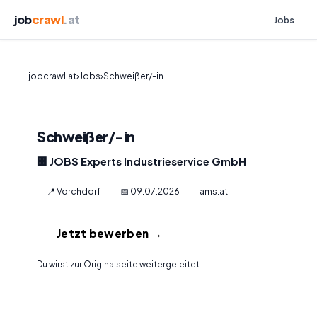
job
crawl
.at
Jobs
jobcrawl.at
›
Jobs
›
Schweißer/-in
Schweißer/-in
🏢 JOBS Experts Industrieservice GmbH
📍 Vorchdorf
📅 09.07.2026
ams.at
Jetzt bewerben →
Du wirst zur Originalseite weitergeleitet